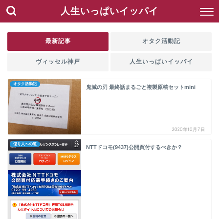
人生いっぱいイッパイ
最新記事
オタク活動記
ヴィッセル神戸
人生いっぱいイッパイ
オタク活動記
鬼滅の刃 最終話まるごと複製原稿セットmini
2020年10月7日
億り人への道
NTTドコモ(9437)公開買付するべきか？