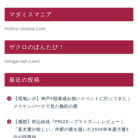
マダミスマニア
mdms-mania.com
ザクロのほんたび！
honga-net.com/
最近の投稿
【現地レポ】神戸4冠達成お祝いイベントに行ってきた｜
メリケンパークで見た熱狂の夜
【感想】村山由佳『PRIZE―プライズ―』レビュー｜
「直木賞が欲しい」作家の業を描いた2026年本屋大賞3
位の話題作