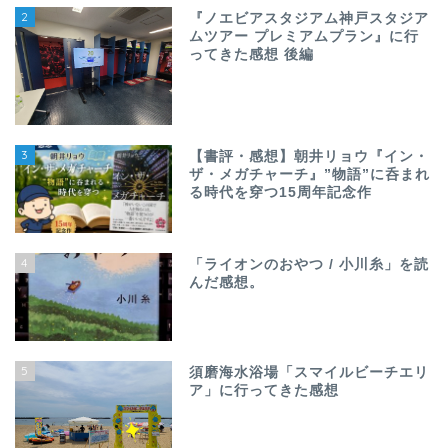
2
『ノエビアスタジアム神戸スタジア
ムツアー プレミアムプラン』に行
ってきた感想 後編
3
【書評・感想】朝井リョウ『イン・
ザ・メガチャーチ』”物語”に呑まれ
る時代を穿つ15周年記念作
4
「ライオンのおやつ / 小川糸」を読
んだ感想。
5
須磨海水浴場「スマイルビーチエリ
ア」に行ってきた感想