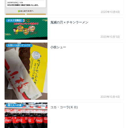
2020年10月6日
オタク活動記
鬼滅の刃 × チキンラーメン
2020年10月5日
人生いっぱいイッパイ
小枝シュー
2020年10月4日
億り人への道
コカ・コーラ(ＫＯ)