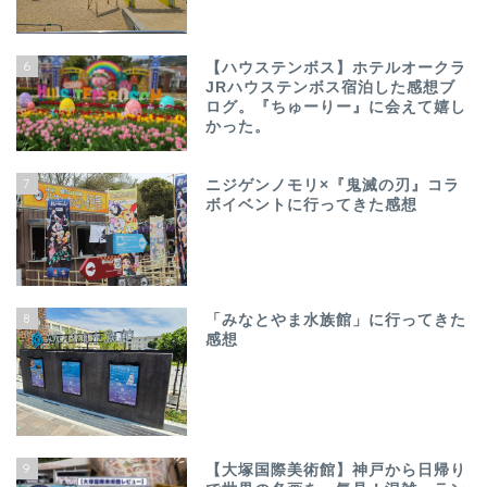
6
【ハウステンボス】ホテルオークラ
JRハウステンボス宿泊した感想ブ
ログ。『ちゅーりー』に会えて嬉し
かった。
7
ニジゲンノモリ×『鬼滅の刃』コラ
ボイベントに行ってきた感想
8
「みなとやま水族館」に行ってきた
感想
9
【大塚国際美術館】神戸から日帰り