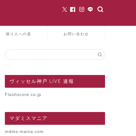
億り人への道
お問い合わせ
ヴィッセル神戸 LIVE 速報
Flashscore.co.jp
マダミスマニア
mdms-mania.com