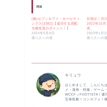
関連
(株)セブン＆アイ・ホールディ
目指せ！月1
ングス(3382)【成功する高配
2022年10
当株投資のポイント！】
表。
2024年5月4日
2023年1月
億り人への道
億り人への
キリュウ
はじめまして、こんにち
メ・漫画・特撮・ゲーム・
WCCF→FOOTISTA /
宝塚歌劇 / コンカフェ / 株