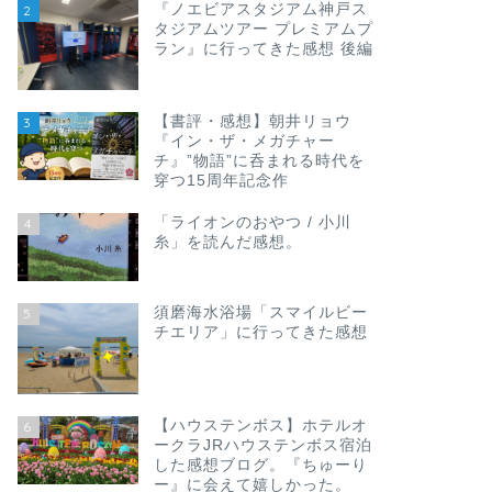
『ノエビアスタジアム神戸ス
2
タジアムツアー プレミアムプ
ラン』に行ってきた感想 後編
【書評・感想】朝井リョウ
3
『イン・ザ・メガチャー
チ』”物語”に呑まれる時代を
穿つ15周年記念作
「ライオンのおやつ / 小川
4
糸」を読んだ感想。
須磨海水浴場「スマイルビー
5
チエリア」に行ってきた感想
【ハウステンボス】ホテルオ
6
ークラJRハウステンボス宿泊
した感想ブログ。『ちゅーり
ー』に会えて嬉しかった。