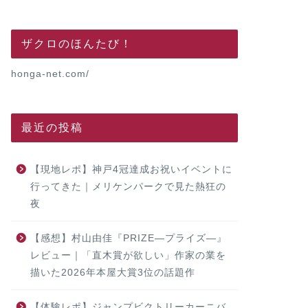
ザクロのほんたび！
honga-net.com/
最近の投稿
【現地レポ】神戸4冠達成お祝いイベントに
行ってきた｜メリケンパークで見た熱狂の
夜
【感想】村山由佳『PRIZE―プライズ―』
レビュー｜「直木賞が欲しい」作家の業を
描いた2026年本屋大賞3位の話題作
【体験レポ】ジャンプビクトリーカーニバ