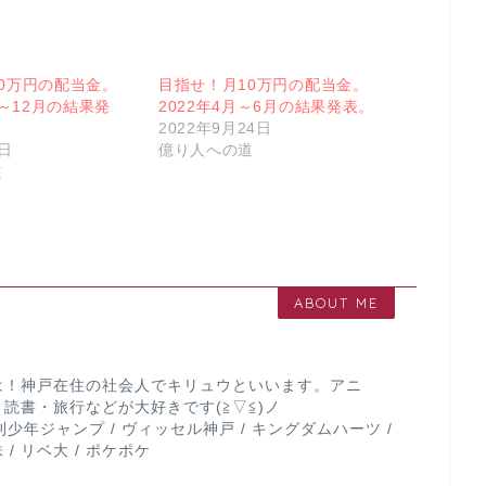
0万円の配当金。
目指せ！月10万円の配当金。
月～12月の結果発
2022年4月～6月の結果発表。
2022年9月24日
2日
億り人への道
道
ABOUT ME
は！神戸在住の社会人でキリュウといいます。アニ
読書・旅行などが大好きです(≧▽≦)ノ
 週刊少年ジャンプ / ヴィッセル神戸 / キングダムハーツ /
 / リベ大 / ポケポケ