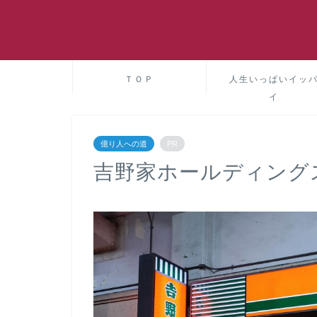
ＴＯＰ
人生いっぱいイッ
イ
億り人への道
PR
吉野家ホールディングス(