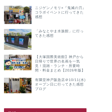
ニジゲンノモリ×『鬼滅の刃』
7
コラボイベントに行ってきた
感想
「みなとやま水族館」に行っ
8
てきた感想
【大塚国際美術館】神戸から
9
日帰りで世界の名画を一気
見！混雑・ランチ・所要時
間・料金まとめ【2026年版】
有隣堂神戸阪急店＠10/11(水)
10
オープン日に行ってきた感想
ブログ