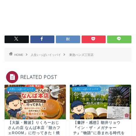
HOME
人生いっぱいイッパイ
東急ハンズ三宮店
RELATED POST
人生いっぱいイッパイ
人生いっぱいイッパイ
【大阪・難波】りくろーおじ
【書評・感想】朝井リョウ
さんの店 なんば本店「陸カフ
『イン・ザ・メガチャー
ェROOM」に行ってきた！焼
チ』"物語"に呑まれる時代を