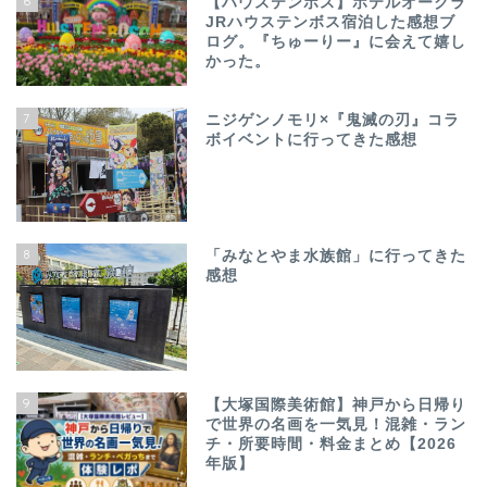
6
【ハウステンボス】ホテルオークラ
JRハウステンボス宿泊した感想ブ
ログ。『ちゅーりー』に会えて嬉し
かった。
7
ニジゲンノモリ×『鬼滅の刃』コラ
ボイベントに行ってきた感想
8
「みなとやま水族館」に行ってきた
感想
9
【大塚国際美術館】神戸から日帰り
で世界の名画を一気見！混雑・ラン
チ・所要時間・料金まとめ【2026
年版】