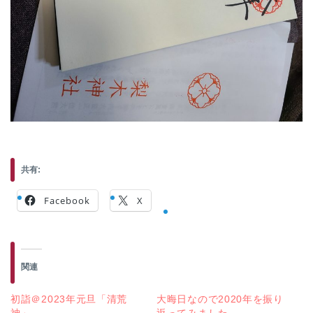
共有:
Facebook
X
関連
初詣＠2023年元旦「清荒
大晦日なので2020年を振り
神」
返ってみました。