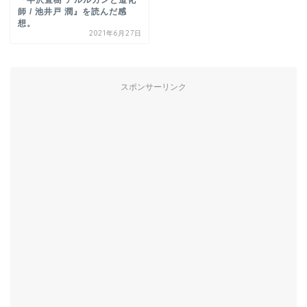
『半沢直樹 アルルカンと道化
師 / 池井戸 潤』を読んだ感
想。
2021年6月27日
スポンサーリンク