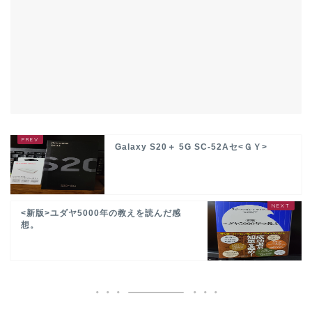
Galaxy S20＋ 5G SC-52Aセ<ＧＹ>
<新版>ユダヤ5000年の教えを読んだ感
想。