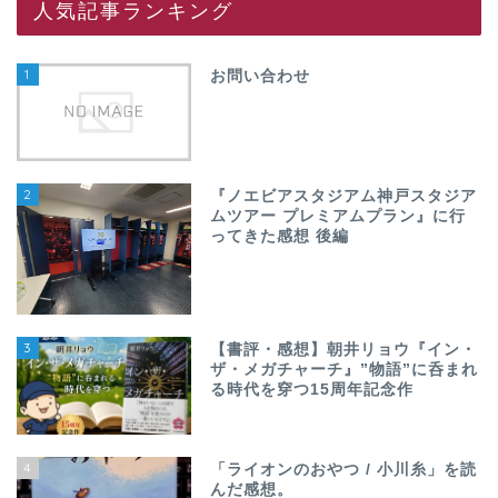
人気記事ランキング
1
お問い合わせ
2
『ノエビアスタジアム神戸スタジア
ムツアー プレミアムプラン』に行
ってきた感想 後編
3
【書評・感想】朝井リョウ『イン・
ザ・メガチャーチ』”物語”に呑まれ
る時代を穿つ15周年記念作
4
「ライオンのおやつ / 小川糸」を読
んだ感想。