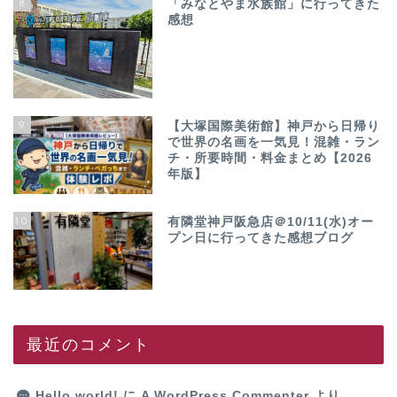
8
「みなとやま水族館」に行ってきた
感想
9
【大塚国際美術館】神戸から日帰り
で世界の名画を一気見！混雑・ラン
チ・所要時間・料金まとめ【2026
年版】
10
有隣堂神戸阪急店＠10/11(水)オー
プン日に行ってきた感想ブログ
最近のコメント
Hello world!
に
A WordPress Commenter
より