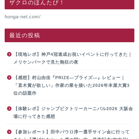
ザクロのほんたび！
honga-net.com/
最近の投稿
【現地レポ】神戸4冠達成お祝いイベントに行ってきた｜
メリケンパークで見た熱狂の夜
【感想】村山由佳『PRIZE―プライズ―』レビュー｜
「直木賞が欲しい」作家の業を描いた2026年本屋大賞3
位の話題作
【体験レポ】ジャンプビクトリーカーニバル2026 大阪会
場に行ってきた感想
【参加レポート】田中パウロ淳一選手サイン会に行って