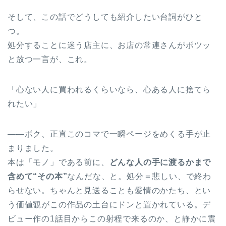
そして、この話でどうしても紹介したい台詞がひと
つ。
処分することに迷う店主に、お店の常連さんがポツッ
と放つ一言が、これ。
「心ない人に買われるくらいなら、心ある人に捨てら
れたい」
——ボク、正直このコマで一瞬ページをめくる手が止
まりました。
本は「モノ」である前に、
どんな人の手に渡るかまで
含めて“その本”
なんだな、と。処分＝悲しい、で終わ
らせない。ちゃんと見送ることも愛情のかたち、とい
う価値観がこの作品の土台にドンと置かれている。デ
ビュー作の1話目からこの射程で来るのか、と静かに震