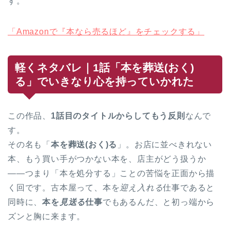
す。
「Amazonで『本なら売るほど』をチェックする」
軽くネタバレ｜1話「本を葬送(おく)
る」でいきなり心を持っていかれた
この作品、
1話目のタイトルからしてもう反則
なんで
す。
その名も「
本を葬送(おく)る
」。お店に並べきれない
本、もう買い手がつかない本を、店主がどう扱うか
——つまり「本を処分する」ことの苦悩を正面から描
く回です。古本屋って、本を
迎え入れる
仕事であると
同時に、
本を
見送る
仕事
でもあるんだ、と初っ端から
ズンと胸に来ます。