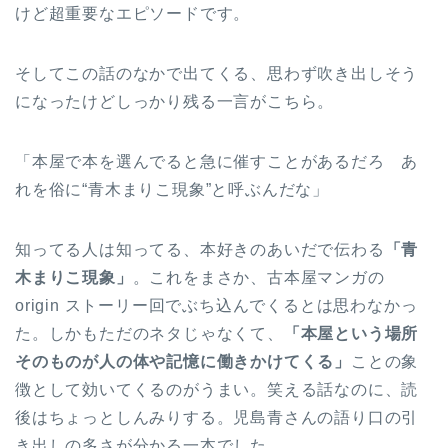
けど超重要なエピソードです。
そしてこの話のなかで出てくる、思わず吹き出しそう
になったけどしっかり残る一言がこちら。
「本屋で本を選んでると急に催すことがあるだろ あ
れを俗に“青木まりこ現象”と呼ぶんだな」
知ってる人は知ってる、本好きのあいだで伝わる
「青
木まりこ現象」
。これをまさか、古本屋マンガの
origin ストーリー回でぶち込んでくるとは思わなかっ
た。しかもただのネタじゃなくて、
「本屋という場所
そのものが人の体や記憶に働きかけてくる」
ことの象
徴として効いてくるのがうまい。笑える話なのに、読
後はちょっとしんみりする。児島青さんの語り口の引
き出しの多さが分かる一本でした。