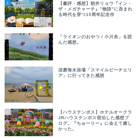
3
【書評・感想】朝井リョウ『イン・
ザ・メガチャーチ』”物語”に呑まれ
る時代を穿つ15周年記念作
4
「ライオンのおやつ / 小川糸」を読
んだ感想。
5
須磨海水浴場「スマイルビーチエリ
ア」に行ってきた感想
6
【ハウステンボス】ホテルオークラ
JRハウステンボス宿泊した感想ブ
ログ。『ちゅーりー』に会えて嬉し
かった。