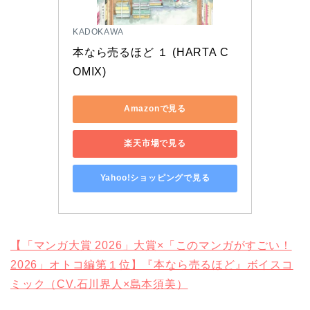
KADOKAWA
本なら売るほど １ (HARTA C
OMIX)
Amazonで見る
楽天市場で見る
Yahoo!ショッピングで見る
【「マンガ大賞 2026」大賞×「このマンガがすごい！
2026」オトコ編第１位】『本なら売るほど』ボイスコ
ミック（CV.石川界人×島本須美）