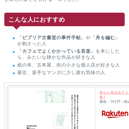
こんな人におすすめ
『
ビブリア古書堂の事件手帖
』や『
舟を編む
』
が刺さった人
『
カフェでよくかかっている音楽
』を本にした
ら、みたいな静かな作品が好きな人
紙の本、古本屋、街の小さな個人店が好きな人
最近、派手なマンガに少し疲れ気味の人
本なら売るほど 1
青 ]
価格：792円（税