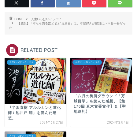
HOME
人生いっぱいイッパイ
【感想】『本なら売るほど (1) / 児島青』は、本屋好きが絶対にハマる一冊だっ
た
RELATED POST
人生いっぱいイッパイ
人生いっぱいイッパイ
「八月の御所グラウンド / 万
城目学」を読んだ感想。【第
170回 直木賞受賞作】＆【聖
『半沢直樹 アルルカンと道化
地巡礼】
師 / 池井戸 潤』を読んだ感
想。
2021年6月27日
2024年2月4日
人生いっぱいイッパイ