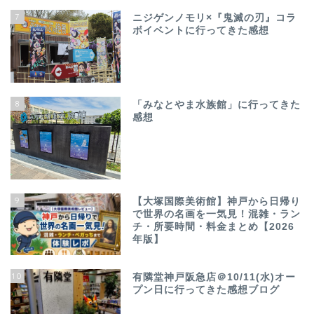
7
ニジゲンノモリ×『鬼滅の刃』コラ
ボイベントに行ってきた感想
8
「みなとやま水族館」に行ってきた
感想
9
【大塚国際美術館】神戸から日帰り
で世界の名画を一気見！混雑・ラン
チ・所要時間・料金まとめ【2026
年版】
10
有隣堂神戸阪急店＠10/11(水)オー
プン日に行ってきた感想ブログ