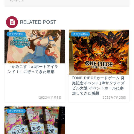
２ショット”
RELATED POST
オタク活動記
オタク活動記
「かみこす！atポートアイラ
ンド！」に行ってきた感想
｢ONE PIECEカードゲーム 発
売記念イベント｣＠サンライズ
ビル大阪 イベントホールに参
加してきた感想
2022年11月8日
2022年7月23日
オタク活動記