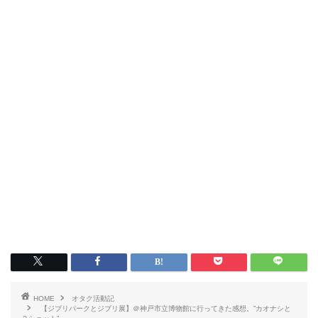
HOME
オタク活動記
【ジブリパークとジブリ展】＠神戸市立博物館に行ってきた感想。”カオナシと