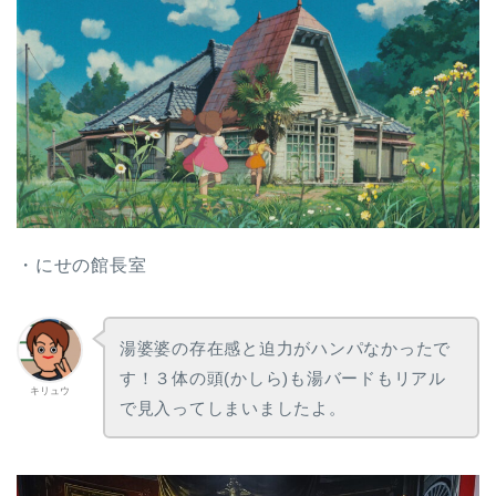
・にせの館長室
湯婆婆の存在感と迫力がハンパなかったで
す！３体の頭(かしら)も湯バードもリアル
キリュウ
で見入ってしまいましたよ。