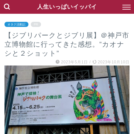
人生いっぱいイッパイ
オタク活動記
PR
【ジブリパークとジブリ展】＠神戸市
立博物館に行ってきた感想。”カオナ
シと２ショット”
2023年5月1日
/
2023年10月10日