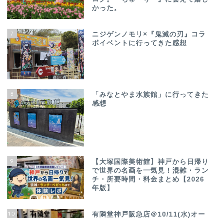
かった。
7
ニジゲンノモリ×『鬼滅の刃』コラ
ボイベントに行ってきた感想
8
「みなとやま水族館」に行ってきた
感想
9
【大塚国際美術館】神戸から日帰り
で世界の名画を一気見！混雑・ラン
チ・所要時間・料金まとめ【2026
年版】
10
有隣堂神戸阪急店＠10/11(水)オー