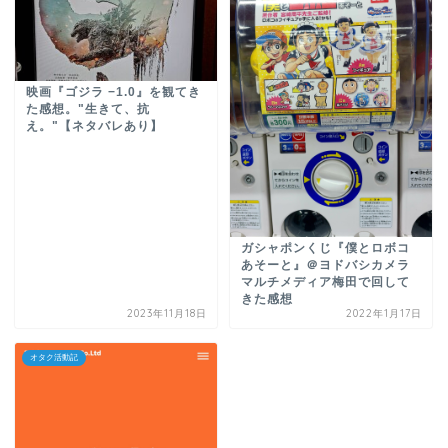
映画『ゴジラ −1.0』を観てき
た感想。"生きて、抗
え。"【ネタバレあり】
ガシャポンくじ『僕とロボコ
あそーと』＠ヨドバシカメラ
マルチメディア梅田で回して
きた感想
2023年11月18日
2022年1月17日
オタク活動記