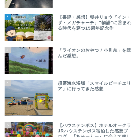
3
【書評・感想】朝井リョウ『イン・
ザ・メガチャーチ』”物語”に呑まれ
る時代を穿つ15周年記念作
4
「ライオンのおやつ / 小川糸」を読
んだ感想。
5
須磨海水浴場「スマイルビーチエリ
ア」に行ってきた感想
6
【ハウステンボス】ホテルオークラ
JRハウステンボス宿泊した感想ブ
ログ。『ちゅーりー』に会えて嬉し