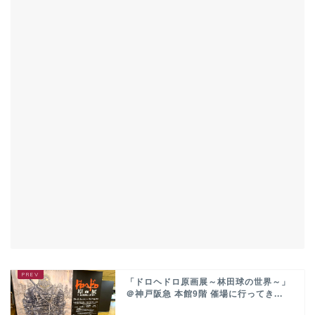
「ドロヘドロ原画展～林田球の世界～」
＠神戸阪急 本館9階 催場に行ってき...