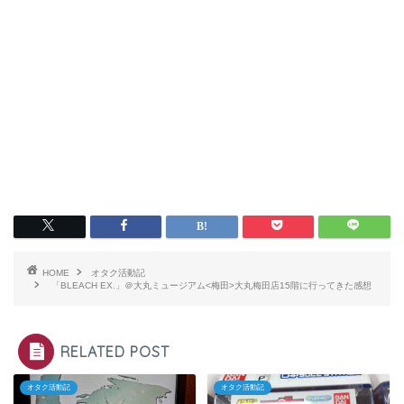
HOME
オタク活動記
「BLEACH EX.」＠大丸ミュージアム<梅田>大丸梅田店15階に行ってきた感想
RELATED POST
オタク活動記
オタク活動記