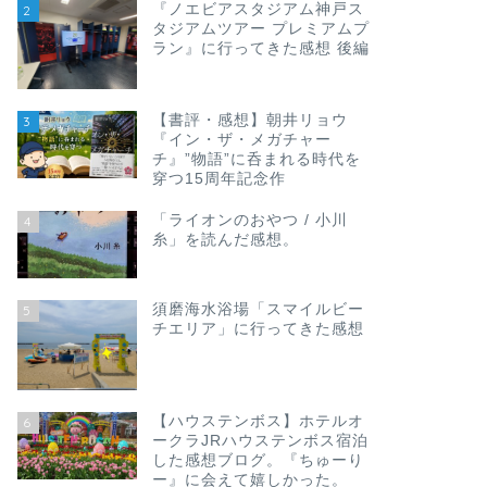
『ノエビアスタジアム神戸ス
2
タジアムツアー プレミアムプ
ラン』に行ってきた感想 後編
【書評・感想】朝井リョウ
3
『イン・ザ・メガチャー
チ』”物語”に呑まれる時代を
穿つ15周年記念作
「ライオンのおやつ / 小川
4
糸」を読んだ感想。
須磨海水浴場「スマイルビー
5
チエリア」に行ってきた感想
【ハウステンボス】ホテルオ
6
ークラJRハウステンボス宿泊
した感想ブログ。『ちゅーり
ー』に会えて嬉しかった。