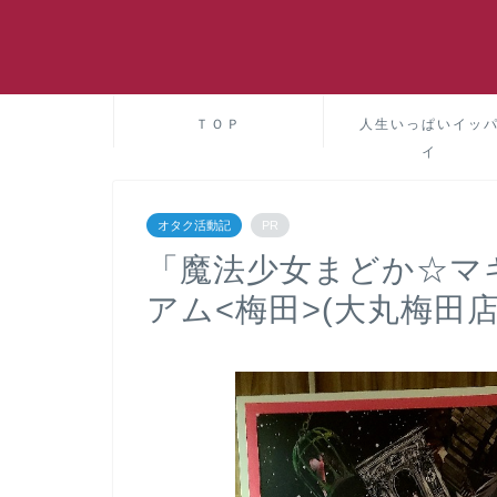
ＴＯＰ
人生いっぱいイッ
イ
オタク活動記
PR
「魔法少女まどか☆マギ
アム<梅田>(大丸梅田