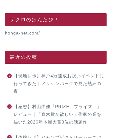
ザクロのほんたび！
honga-net.com/
最近の投稿
【現地レポ】神戸4冠達成お祝いイベントに
行ってきた｜メリケンパークで見た熱狂の
夜
【感想】村山由佳『PRIZE―プライズ―』
レビュー｜「直木賞が欲しい」作家の業を
描いた2026年本屋大賞3位の話題作
【体験レポ】ジャンプビクトリーカーニバ