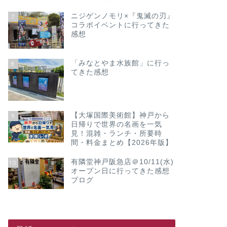
ニジゲンノモリ×『鬼滅の刃』
7
コラボイベントに行ってきた
感想
「みなとやま水族館」に行っ
8
てきた感想
【大塚国際美術館】神戸から
9
日帰りで世界の名画を一気
見！混雑・ランチ・所要時
間・料金まとめ【2026年版】
有隣堂神戸阪急店＠10/11(水)
10
オープン日に行ってきた感想
ブログ