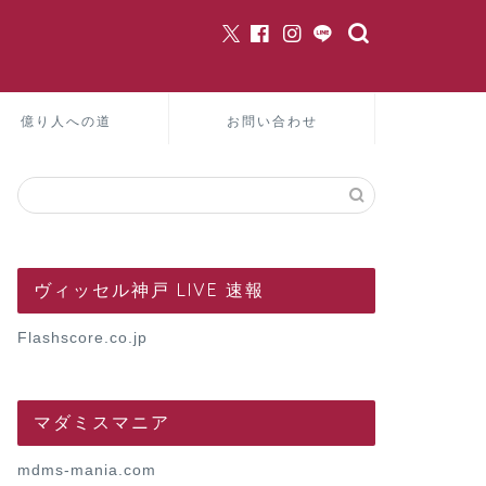
億り人への道
お問い合わせ
ヴィッセル神戸 LIVE 速報
Flashscore.co.jp
マダミスマニア
mdms-mania.com