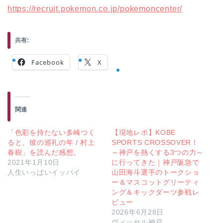
https://recruit.pokemon.co.jp/pokemoncenter/
共有:
Facebook
X
関連
「色彩を持たない多崎つく
【現地レポ】KOBE
ると、彼の巡礼の年 / 村上
SPORTS CROSSOVER！
春樹」を読んだ感想。
～神戸を熱くする3つの力～
2021年1月10日
に行ってきた｜神戸阪急で
人生いっぱいイッパイ
山田海斗選手のトークショ
ー＆マスコットグリーティ
ング＆キックダーツ参戦レ
ビュー
2026年6月28日
ヴィッセル神戸