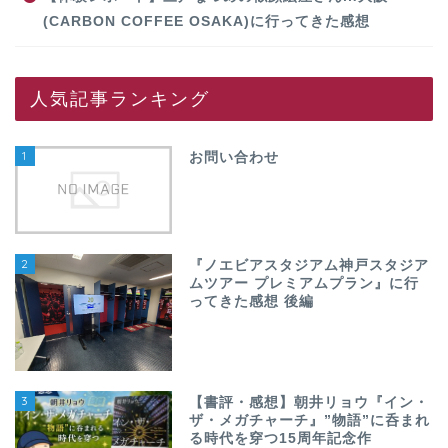
(CARBON COFFEE OSAKA)に行ってきた感想
人気記事ランキング
1
お問い合わせ
2
『ノエビアスタジアム神戸スタジア
ムツアー プレミアムプラン』に行
ってきた感想 後編
3
【書評・感想】朝井リョウ『イン・
ザ・メガチャーチ』”物語”に呑まれ
る時代を穿つ15周年記念作