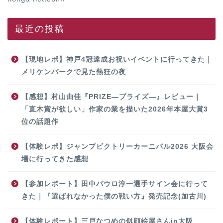
最近の投稿
【現地レポ】神戸4冠達成お祝いイベントに行ってきた｜
メリケンパークで見た熱狂の夜
【感想】村山由佳『PRIZE―プライズ―』レビュー｜
「直木賞が欲しい」作家の業を描いた2026年本屋大賞3
位の話題作
【体験レポ】ジャンプビクトリーカーニバル2026 大阪会
場に行ってきた感想
【参加レポート】田中パウロ淳一選手サイン会に行って
きた｜『選ばれなかった僕の戦い方』発売記念(加古川)
【体験レポート】三戸なつめの似顔絵屋さんin大阪