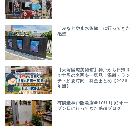
8
「みなとやま水族館」に行ってきた
感想
9
【大塚国際美術館】神戸から日帰り
で世界の名画を一気見！混雑・ラン
チ・所要時間・料金まとめ【2026
年版】
10
有隣堂神戸阪急店＠10/11(水)オー
プン日に行ってきた感想ブログ