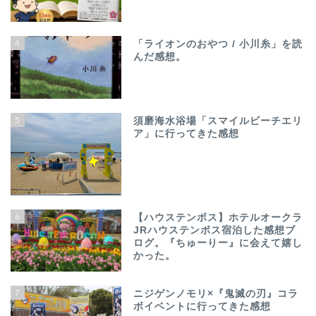
4
「ライオンのおやつ / 小川糸」を読
んだ感想。
5
須磨海水浴場「スマイルビーチエリ
ア」に行ってきた感想
6
【ハウステンボス】ホテルオークラ
JRハウステンボス宿泊した感想ブ
ログ。『ちゅーりー』に会えて嬉し
かった。
7
ニジゲンノモリ×『鬼滅の刃』コラ
ボイベントに行ってきた感想