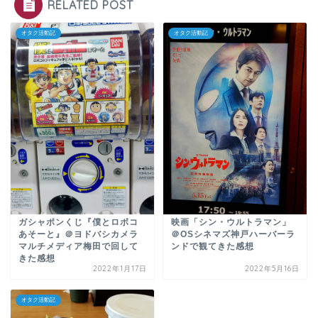
RELATED POST
オタク活動記
オタク活動記
ガシャポンくじ『僕とロボコ
映画「シン・ウルトラマン」
あそーと』＠ヨドバシカメラ
＠OSシネマズ神戸ハーバーラ
マルチメディア梅田で回して
ンドで観てきた感想
きた感想
2022年1月17日
2022年5月16日
オタク活動記