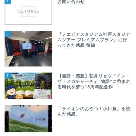
1
お問い合わせ
2
『ノエビアスタジアム神戸スタジア
ムツアー プレミアムプラン』に行
ってきた感想 後編
3
【書評・感想】朝井リョウ『イン・
ザ・メガチャーチ』”物語”に呑まれ
る時代を穿つ15周年記念作
4
「ライオンのおやつ / 小川糸」を読
んだ感想。