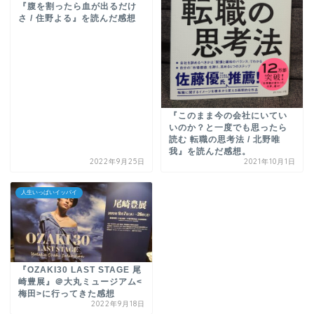
『腹を割ったら血が出るだけ
さ / 住野よる』を読んだ感想
『このまま今の会社にいてい
いのか？と一度でも思ったら
読む 転職の思考法 / 北野唯
我』を読んだ感想。
2022年9月25日
2021年10月1日
人生いっぱいイッパイ
『OZAKI30 LAST STAGE 尾
崎豊展』＠大丸ミュージアム<
梅田>に行ってきた感想
2022年9月18日