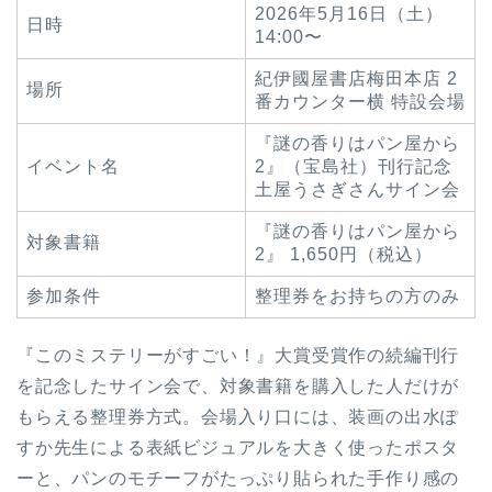
2026年5月16日（土）
日時
14:00〜
紀伊國屋書店梅田本店 2
場所
番カウンター横 特設会場
『謎の香りはパン屋から
イベント名
2』（宝島社）刊行記念
土屋うさぎさんサイン会
『謎の香りはパン屋から
対象書籍
2』 1,650円（税込）
参加条件
整理券をお持ちの方のみ
『このミステリーがすごい！』大賞受賞作の続編刊行
を記念したサイン会で、対象書籍を購入した人だけが
もらえる整理券方式。会場入り口には、装画の出水ぽ
すか先生による表紙ビジュアルを大きく使ったポスタ
ーと、パンのモチーフがたっぷり貼られた手作り感の