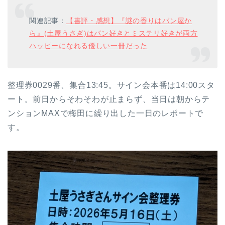
関連記事：
【書評・感想】『謎の香りはパン屋か
ら』(土屋うさぎ)はパン好きとミステリ好きが両方
ハッピーになれる優しい一冊だった
整理券0029番、集合13:45。サイン会本番は14:00スタ
ート。前日からそわそわが止まらず、当日は朝からテ
ンションMAXで梅田に繰り出した一日のレポートで
す。