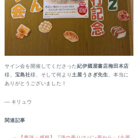
サイン会を開催してくださった
紀伊國屋書店梅田本店
様、
宝島社
様、そして何より
土屋うさぎ先生
、本当に
ありがとうございました！
— キリュウ
関連記事
【書評・感想】『謎の香りはパン屋から』(土屋