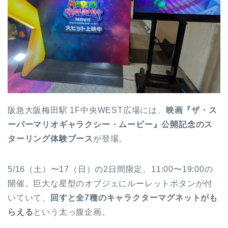
阪急大阪梅田駅 1F中央WEST広場には、
映画『ザ・ス
ーパーマリオギャラクシー・ムービー』公開記念のス
ターリング体験ブース
が登場。
5/16（土）〜17（日）の2日間限定、11:00〜19:00の
開催。巨大な星型のオブジェにルーレットボタンが付
いていて、
回すと全7種のキャラクターマグネットがも
らえる
という太っ腹企画。