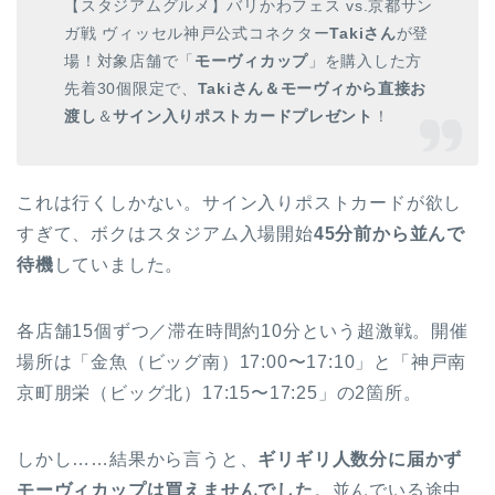
【スタジアムグルメ】バリかわフェス vs.京都サン
ガ戦 ヴィッセル神戸公式コネクター
Takiさん
が登
場！対象店舗で「
モーヴィカップ
」を購入した方
先着30個限定で、
Takiさん＆モーヴィから直接お
渡し
＆
サイン入りポストカードプレゼント
！
これは行くしかない。サイン入りポストカードが欲し
すぎて、ボクはスタジアム入場開始
45分前から並んで
待機
していました。
各店舗15個ずつ／滞在時間約10分という超激戦。開催
場所は「金魚（ビッグ南）17:00〜17:10」と「神戸南
京町朋栄（ビッグ北）17:15〜17:25」の2箇所。
しかし……結果から言うと、
ギリギリ人数分に届かず
モーヴィカップは買えませんでした
。並んでいる途中