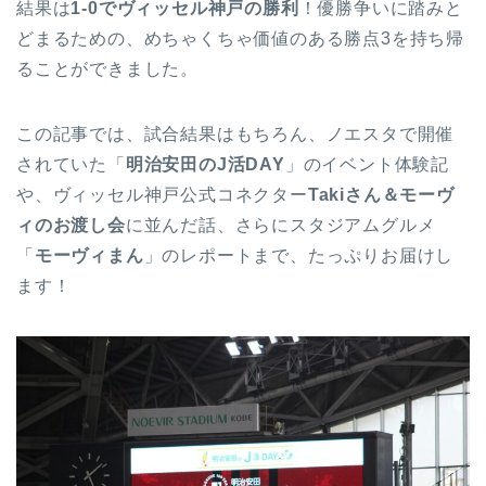
結果は
1-0でヴィッセル神戸の勝利
！優勝争いに踏みと
どまるための、めちゃくちゃ価値のある勝点3を持ち帰
ることができました。
この記事では、試合結果はもちろん、ノエスタで開催
されていた「
明治安田のJ活DAY
」のイベント体験記
や、ヴィッセル神戸公式コネクター
Takiさん＆モーヴ
ィのお渡し会
に並んだ話、さらにスタジアムグルメ
「
モーヴィまん
」のレポートまで、たっぷりお届けし
ます！