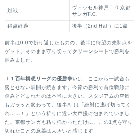
ヴィッセル神戸 1-0 京都
対戦
サンガF.C.
得点経過
後半（2nd Half）に1点
前半は0-0で折り返したものの、後半に待望の先制点を
ゲット。そのまま守り切って
クリーンシート
で勝利を
掴みました。
Ｊ１百年構想リーグの優勝争い
は、ここから一試合も
落とせない展開が続きます。今節の勝利で首位戦線に
踏みとどまれたのは本当に大きい。スタジアムの空気
もガラッと変わって、後半ATは「絶対に逃げ切ってく
れ……！」という祈りに近い大声援に包まれていまし
た。京都サンガも粘り強かっただけに、この1点を守り
切れたことの意義は大きいと感じます。