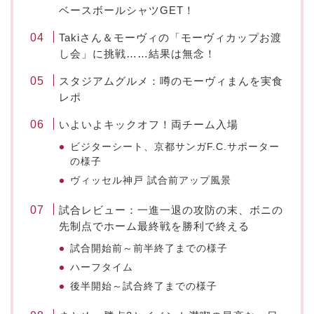
ベースボールシャツGET！
Takiさん＆モーヴィの「モーヴィカップお渡
し会」に挑戦……結果は無念！
スタジアムグルメ：噂のモーヴィまんを実食
レポ
いよいよキックオフ！両チーム入場
ビジターシート、京都サンガF.C.サポーター
の様子
ヴィッセル神戸 試合前アップ風景
試合レビュー：一進一退の攻防の末、ボニの
先制点でホーム最終戦を勝利で終える
試合開始前～前半終了までの様子
ハーフタイム
後半開始～試合終了までの様子