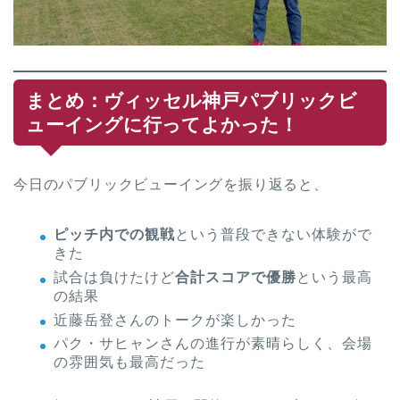
まとめ：ヴィッセル神戸パブリックビ
ューイングに行ってよかった！
今日のパブリックビューイングを振り返ると、
ピッチ内での観戦
という普段できない体験がで
きた
試合は負けたけど
合計スコアで優勝
という最高
の結果
近藤岳登さんのトークが楽しかった
パク・サヒャンさんの進行が素晴らしく、会場
の雰囲気も最高だった