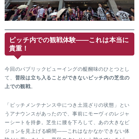
ピッチ内での観戦体験——これは本当に
貴重！
今回のパブリックビューイングの醍醐味のひとつとし
て、
普段は立ち入ることができないピッチ内の芝生の
上での観戦
。
「ピッチメンテナンス中につき土混ざりの状態」とい
うアナウンスがあったので、事前にモーヴィのレジャ
ーシートを持参。芝生に腰を下ろして、あの大きなビ
ジョンを見上げる瞬間——これはなかなかできない体