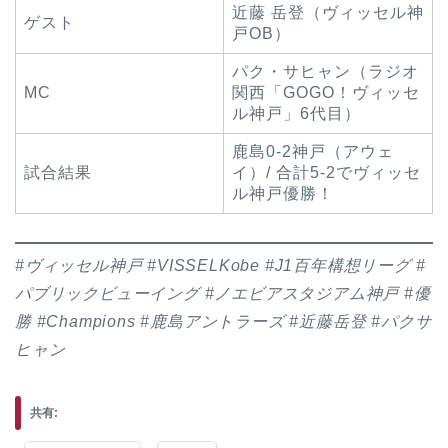
近藤 岳登（ヴィッセル神
ゲスト
戸OB）
パク・サヒャン（ラジオ
MC
関西「GOGO！ヴィッセ
ル神戸」6代目）
鹿島0-2神戸（アウェ
試合結果
イ）/ 合計5-2でヴィッセ
ル神戸優勝！
#ヴィッセル神戸 #VISSELKobe #J1百年構想リーグ #
パブリックビューイング #ノエビアスタジアム神戸 #優
勝 #Champions #鹿島アントラーズ #近藤岳登 #パクサ
ヒャン
共有: