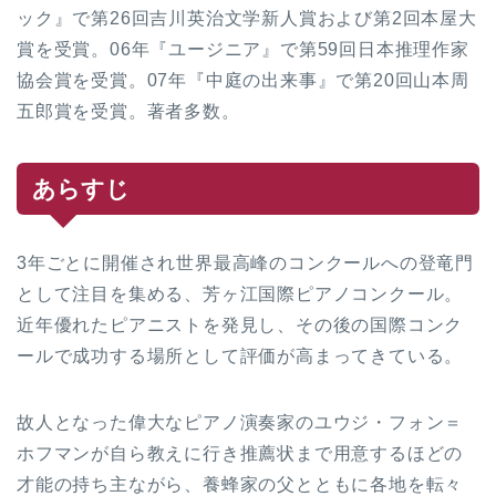
ック』で第26回吉川英治文学新人賞および第2回本屋大
賞を受賞。06年『ユージニア』で第59回日本推理作家
協会賞を受賞。07年『中庭の出来事』で第20回山本周
五郎賞を受賞。著者多数。
あらすじ
3年ごとに開催され世界最高峰のコンクールへの登竜門
として注目を集める、芳ヶ江国際ピアノコンクール。
近年優れたピアニストを発見し、その後の国際コンク
ールで成功する場所として評価が高まってきている。
故人となった偉大なピアノ演奏家のユウジ・フォン＝
ホフマンが自ら教えに行き推薦状まで用意するほどの
才能の持ち主ながら、養蜂家の父とともに各地を転々