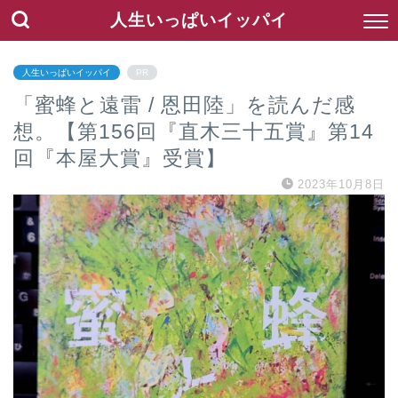
人生いっぱいイッパイ
人生いっぱいイッパイ
PR
「蜜蜂と遠雷 / 恩田陸」を読んだ感
想。【第156回『直木三十五賞』第14
回『本屋大賞』受賞】
2023年10月8日