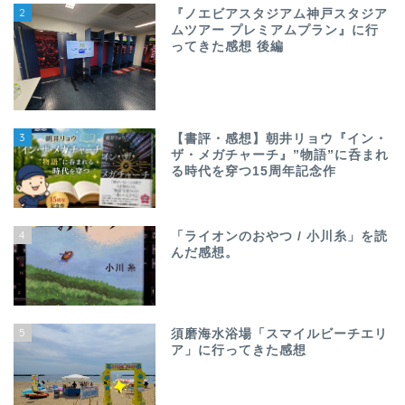
2
『ノエビアスタジアム神戸スタジア
ムツアー プレミアムプラン』に行
ってきた感想 後編
3
【書評・感想】朝井リョウ『イン・
ザ・メガチャーチ』”物語”に呑まれ
る時代を穿つ15周年記念作
4
「ライオンのおやつ / 小川糸」を読
んだ感想。
5
須磨海水浴場「スマイルビーチエリ
ア」に行ってきた感想