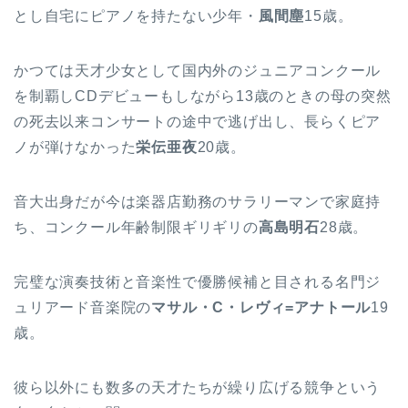
とし自宅にピアノを持たない少年・
風間塵
15歳。
かつては天才少女として国内外のジュニアコンクール
を制覇しCDデビューもしながら13歳のときの母の突然
の死去以来コンサートの途中で逃げ出し、長らくピア
ノが弾けなかった
栄伝亜夜
20歳。
音大出身だが今は楽器店勤務のサラリーマンで家庭持
ち、コンクール年齢制限ギリギリの
高島明石
28歳。
完璧な演奏技術と音楽性で優勝候補と目される名門ジ
ュリアード音楽院の
マサル・C・レヴィ=アナトール
19
歳。
彼ら以外にも数多の天才たちが繰り広げる競争という