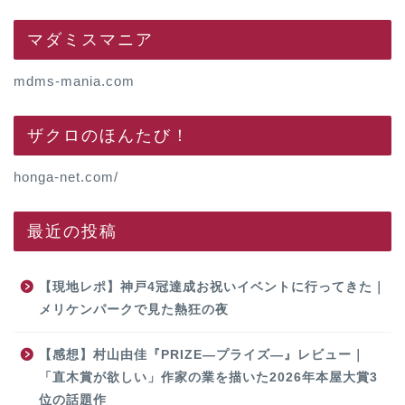
マダミスマニア
mdms-mania.com
ザクロのほんたび！
honga-net.com/
最近の投稿
【現地レポ】神戸4冠達成お祝いイベントに行ってきた｜
メリケンパークで見た熱狂の夜
【感想】村山由佳『PRIZE―プライズ―』レビュー｜
「直木賞が欲しい」作家の業を描いた2026年本屋大賞3
位の話題作