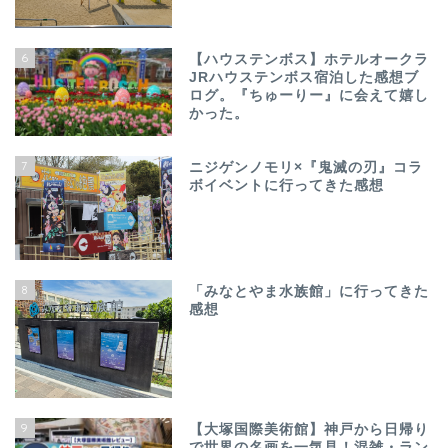
6
【ハウステンボス】ホテルオークラ
JRハウステンボス宿泊した感想ブ
ログ。『ちゅーりー』に会えて嬉し
かった。
7
ニジゲンノモリ×『鬼滅の刃』コラ
ボイベントに行ってきた感想
8
「みなとやま水族館」に行ってきた
感想
9
【大塚国際美術館】神戸から日帰り
で世界の名画を一気見！混雑・ラン