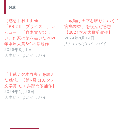
関連
【感想】村山由佳
「成瀬は天下を取りにいく /
『PRIZE―プライズ―』レ
宮島未奈」を読んだ感想
ビュー｜「直木賞が欲し
【2024本屋大賞受賞作】
い」作家の業を描いた2026
2024年4月14日
年本屋大賞3位の話題作
人生いっぱいイッパイ
2026年8月1日
人生いっぱいイッパイ
「十戒 / 夕木春央」を読ん
だ感想。【第6回 ほんタメ
文学賞 たくみ部門候補作】
2024年1月28日
人生いっぱいイッパイ