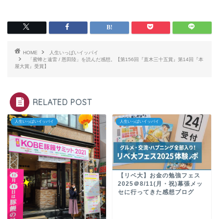
HOME
人生いっぱいイッパイ
「蜜蜂と遠雷 / 恩田陸」を読んだ感想。【第156回『直木三十五賞』第14回『本
屋大賞』受賞】
RELATED POST
人生いっぱいイッパイ
人生いっぱいイッパイ
【リベ大】お金の勉強フェス
2025＠8/11(月・祝)幕張メッ
セに行ってきた感想ブログ