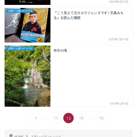
2021年6月19日
人生いっぱいイッパイ
『こう見えて元タカラジェンヌです / 天真みち
る』を読んだ感想
2021年5月14日
人生いっぱいイッパイ
布引の滝
2021年5月5日
...
...
1
11
12
13
15
HOME
人生いっぱいイッパイ