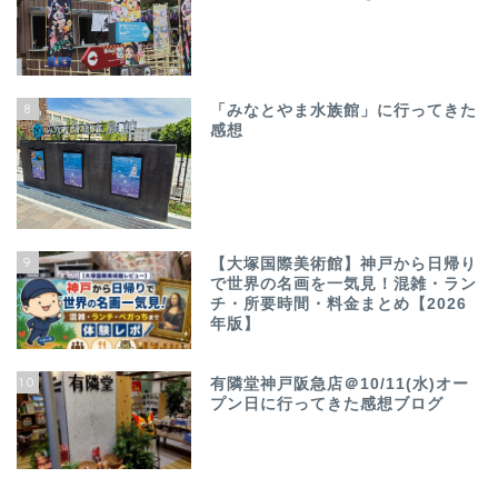
8
「みなとやま水族館」に行ってきた
感想
9
【大塚国際美術館】神戸から日帰り
で世界の名画を一気見！混雑・ラン
チ・所要時間・料金まとめ【2026
年版】
10
有隣堂神戸阪急店＠10/11(水)オー
プン日に行ってきた感想ブログ