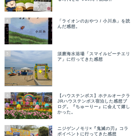
4
「ライオンのおやつ / 小川糸」を読
んだ感想。
5
須磨海水浴場「スマイルビーチエリ
ア」に行ってきた感想
6
【ハウステンボス】ホテルオークラ
JRハウステンボス宿泊した感想ブ
ログ。『ちゅーりー』に会えて嬉し
かった。
7
ニジゲンノモリ×『鬼滅の刃』コラ
ボイベントに行ってきた感想