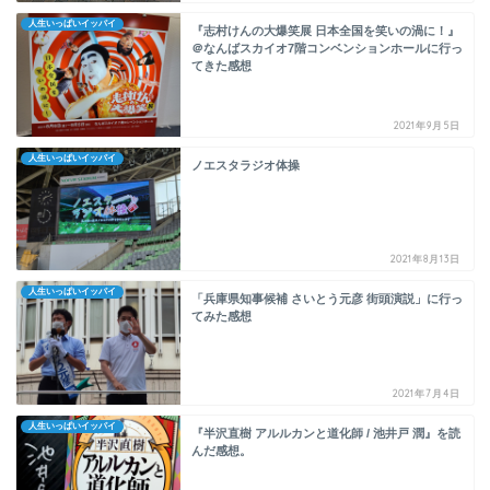
人生いっぱいイッパイ
『志村けんの大爆笑展 日本全国を笑いの渦に！』
＠なんばスカイオ7階コンベンションホールに行っ
てきた感想
2021年9月5日
人生いっぱいイッパイ
ノエスタラジオ体操
2021年8月13日
人生いっぱいイッパイ
「兵庫県知事候補 さいとう元彦 街頭演説」に行っ
てみた感想
2021年7月4日
人生いっぱいイッパイ
『半沢直樹 アルルカンと道化師 / 池井戸 潤』を読
んだ感想。