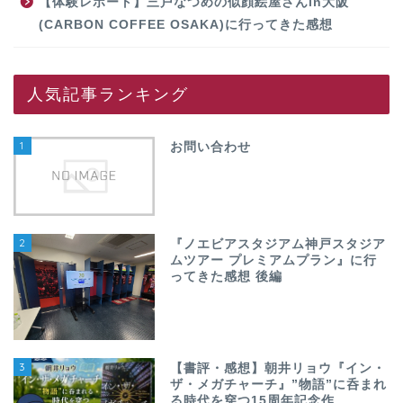
【体験レポート】三戸なつめの似顔絵屋さんin大阪
(CARBON COFFEE OSAKA)に行ってきた感想
人気記事ランキング
1
お問い合わせ
2
『ノエビアスタジアム神戸スタジア
ムツアー プレミアムプラン』に行
ってきた感想 後編
3
【書評・感想】朝井リョウ『イン・
ザ・メガチャーチ』”物語”に呑まれ
る時代を穿つ15周年記念作