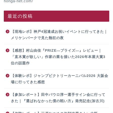
honga-net.com/
最近の投稿
【現地レポ】神戸4冠達成お祝いイベントに行ってきた｜
メリケンパークで見た熱狂の夜
【感想】村山由佳『PRIZE―プライズ―』レビュー｜
「直木賞が欲しい」作家の業を描いた2026年本屋大賞3
位の話題作
【体験レポ】ジャンプビクトリーカーニバル2026 大阪会
場に行ってきた感想
【参加レポート】田中パウロ淳一選手サイン会に行って
きた｜『選ばれなかった僕の戦い方』発売記念(加古川)