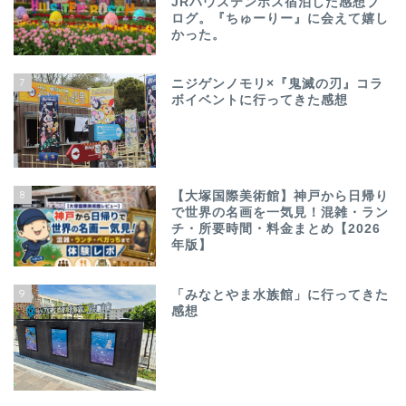
JRハウステンボス宿泊した感想ブ
ログ。『ちゅーりー』に会えて嬉し
かった。
7
ニジゲンノモリ×『鬼滅の刃』コラ
ボイベントに行ってきた感想
8
【大塚国際美術館】神戸から日帰り
で世界の名画を一気見！混雑・ラン
チ・所要時間・料金まとめ【2026
年版】
9
「みなとやま水族館」に行ってきた
感想