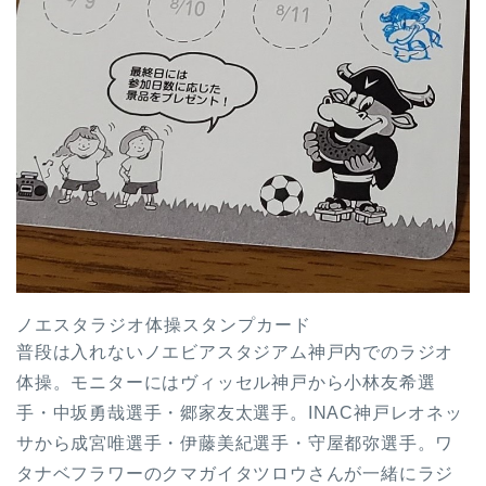
ノエスタラジオ体操スタンプカード
普段は入れないノエビアスタジアム神戸内でのラジオ
体操。モニターにはヴィッセル神戸から小林友希選
手・中坂勇哉選手・郷家友太選手。INAC神戸レオネッ
サから成宮唯選手・伊藤美紀選手・守屋都弥選手。ワ
タナベフラワーのクマガイタツロウさんが一緒にラジ