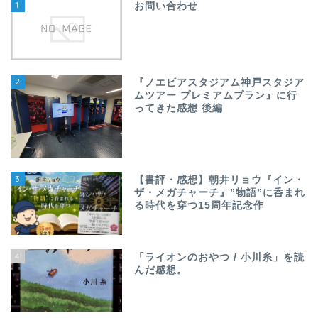
1
お問い合わせ
2
『ノエビアスタジアム神戸スタジア
ムツアー プレミアムプラン』に行
ってきた感想 後編
3
【書評・感想】朝井リョウ『イン・
ザ・メガチャーチ』”物語”に呑まれ
る時代を穿つ15周年記念作
4
「ライオンのおやつ / 小川糸」を読
んだ感想。