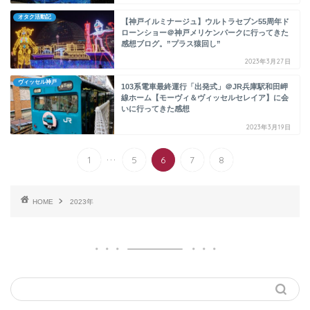
オタク活動記
【神戸イルミナージュ】ウルトラセブン55周年ド
ローンショー＠神戸メリケンパークに行ってきた
感想ブログ。”プラス猿回し”
2023年3月27日
ヴィッセル神戸
103系電車最終運行「出発式」＠JR兵庫駅和田岬
線ホーム【モーヴィ＆ヴィッセルセレイア】に会
いに行ってきた感想
2023年3月19日
...
1
5
6
7
8
HOME
2023年