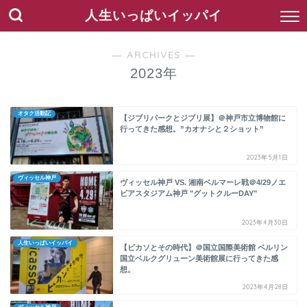
人生いっぱいイッパイ
― ARCHIVES ―
2023年
オタク活動記
【ジブリパークとジブリ展】＠神戸市立博物館に
行ってきた感想。”カオナシと２ショット”
2023年5月1日
ヴィッセル神戸
ヴィッセル神戸 VS. 湘南ベルマーレ戦＠4/29ノエ
ビアスタジアム神戸 "グットクルーDAY"
2023年4月30日
人生いっぱいイッパイ
【ピカソとその時代】＠国立国際美術館 ベルリン
国立ベルクグリューン美術館展に行ってきた感
想。
2023年4月28日