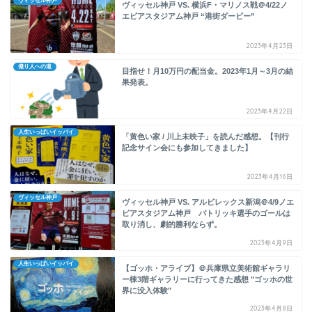
ヴィッセル神戸
ヴィッセル神戸 VS. 横浜F・マリノス戦＠4/22ノ
エビアスタジアム神戸 “港街ダービー”
2023年4月23日
億り人への道
目指せ！月10万円の配当金。2023年1月～3月の結
果発表。
2023年4月22日
人生いっぱいイッパイ
「黄色い家 / 川上未映子」を読んだ感想。【刊行
記念サイン会にも参加してきました】
2023年4月16日
ヴィッセル神戸
ヴィッセル神戸 VS. アルビレックス新潟＠4/9ノエ
ビアスタジアム神戸 パトリッキ選手のゴールは
取り消し、劇的勝利ならず。
2023年4月9日
人生いっぱいイッパイ
【ゴッホ・アライブ】＠兵庫県立美術館ギャラリ
ー棟3階ギャラリーに行ってきた感想 "ゴッホの世
界に没入体験"
2023年4月8日