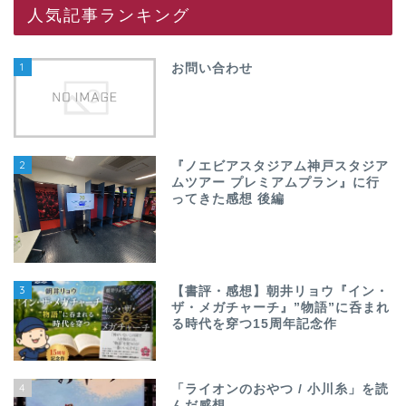
人気記事ランキング
1
お問い合わせ
2
『ノエビアスタジアム神戸スタジア
ムツアー プレミアムプラン』に行
ってきた感想 後編
3
【書評・感想】朝井リョウ『イン・
ザ・メガチャーチ』”物語”に呑まれ
る時代を穿つ15周年記念作
4
「ライオンのおやつ / 小川糸」を読
んだ感想。