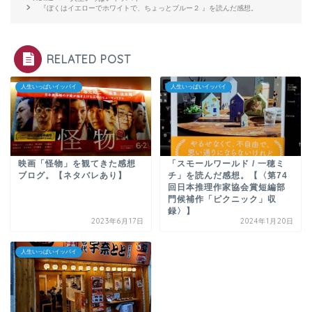
『ぼくはイエローでホワイトで、ちょっとブルー２ 』を読んだ感想。
RELATED POST
人生いっぱいイッパイ
人生いっぱいイッパイ
映画「怪物」を観てきた感想
「スモールワールド / 一穂ミ
ブログ。【ネタバレあり】
チ」を読んだ感想。【〈第74
回日本推理作家協会賞短編部
門候補作「ピクニック」収
録〉】
2023年6月17日
2024年1月20日
人生いっぱいイッパイ