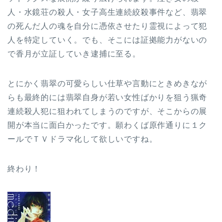
人・水鏡荘の殺人・女子高生連続絞殺事件など、翡翠
の死んだ人の魂を自分に憑依させたり霊視によって犯
人を特定していく。でも、そこには証拠能力がないの
で香月が立証していき逮捕に至る。
とにかく翡翠の可愛らしい仕草や言動にときめきなが
らも最終的には翡翠自身が若い女性ばかりを狙う猟奇
連続殺人犯に狙われてしまうのですが、そこからの展
開が本当に面白かったです。願わくば原作通りに１ク
ールでＴＶドラマ化して欲しいですね。
終わり！