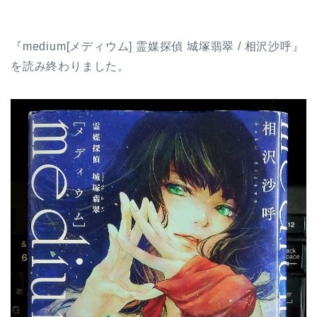
『medium[メディウム] 霊媒探偵 城塚翡翠 / 相沢沙呼』
を読み終わりました。