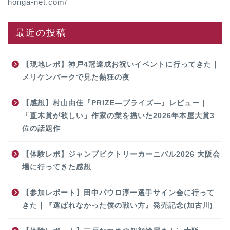
honga-net.com/
最近の投稿
【現地レポ】神戸4冠達成お祝いイベントに行ってきた｜
メリケンパークで見た熱狂の夜
【感想】村山由佳『PRIZE―プライズ―』レビュー｜
「直木賞が欲しい」作家の業を描いた2026年本屋大賞3
位の話題作
【体験レポ】ジャンプビクトリーカーニバル2026 大阪会
場に行ってきた感想
【参加レポート】田中パウロ淳一選手サイン会に行って
きた｜『選ばれなかった僕の戦い方』発売記念(加古川)