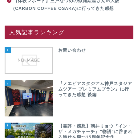
【体験レポート】三戸なつめの似顔絵屋さんin大阪
(CARBON COFFEE OSAKA)に行ってきた感想
人気記事ランキング
1
お問い合わせ
2
『ノエビアスタジアム神戸スタジア
ムツアー プレミアムプラン』に行
ってきた感想 後編
3
【書評・感想】朝井リョウ『イン・
ザ・メガチャーチ』”物語”に呑まれ
る時代を穿つ15周年記念作