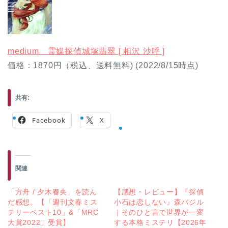
medium 霊媒探偵城塚翡翠 [ 相沢 沙呼 ]
価格：1870円（税込、送料無料) (2022/8/15時点)
共有:
Facebook
X
関連
「方舟 / 夕木春央」を読ん
【感想・レビュー】『探偵
だ感想。【「週刊文春ミス
小石は恋しない』森バジル
テリーベスト10」&「MRC
｜そのひと言で世界が一変
大賞2022」受賞】
する本格ミステリ【2026年