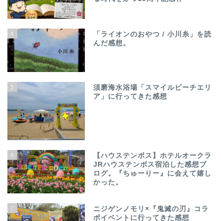
4
「ライオンのおやつ / 小川糸」を読
んだ感想。
5
須磨海水浴場「スマイルビーチエリ
ア」に行ってきた感想
6
【ハウステンボス】ホテルオークラ
JRハウステンボス宿泊した感想ブ
ログ。『ちゅーりー』に会えて嬉し
かった。
7
ニジゲンノモリ×『鬼滅の刃』コラ
ボイベントに行ってきた感想