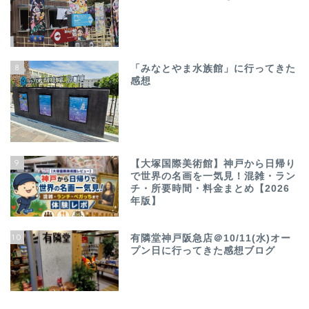
8
「みなとやま水族館」に行ってきた
感想
9
【大塚国際美術館】神戸から日帰り
で世界の名画を一気見！混雑・ラン
チ・所要時間・料金まとめ【2026
年版】
10
有隣堂神戸阪急店＠10/11(水)オー
プン日に行ってきた感想ブログ