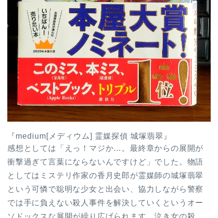
『medium[メディウム] 霊媒探偵 城塚翡翠』
感想としては「えっ！マジか…。最終章からの展開が
衝撃過ぎて言葉にならないんですけど」でした。物語
としてはミステリ作家の香月史郎が霊媒師の城塚翡翠
という可憐で聡明な少女と出会い、協力しながら警察
では手に負えない殺人事件を解決していくというオー
ソドックスな展開が繰り広げられます。泣き女の殺