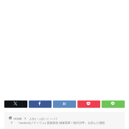
HOME
人生いっぱいイッパイ
『medium[メディウム] 霊媒探偵 城塚翡翠 / 相沢沙呼』を読んだ感想