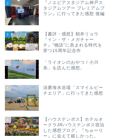
『ノエビアスタジアム神戸ス
2
タジアムツアー プレミアムプ
ラン』に行ってきた感想 後編
【書評・感想】朝井リョウ
3
『イン・ザ・メガチャー
チ』”物語”に呑まれる時代を
穿つ15周年記念作
「ライオンのおやつ / 小川
4
糸」を読んだ感想。
須磨海水浴場「スマイルビー
5
チエリア」に行ってきた感想
【ハウステンボス】ホテルオ
6
ークラJRハウステンボス宿泊
した感想ブログ。『ちゅーり
ー』に会えて嬉しかった。