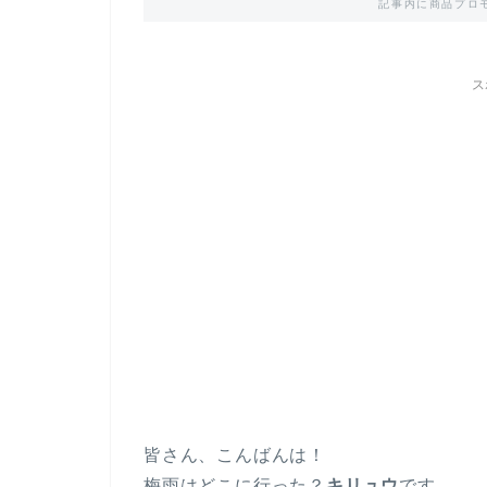
記事内に商品プロ
ス
皆さん、こんばんは！
梅雨はどこに行った？
キリュウ
です。