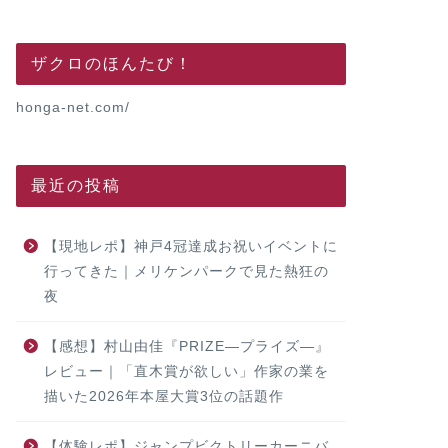
ザクロのほんたび！
honga-net.com/
最近の投稿
【現地レポ】神戸4冠達成お祝いイベントに
行ってきた｜メリケンパークで見た熱狂の
夜
【感想】村山由佳『PRIZE―プライズ―』
レビュー｜「直木賞が欲しい」作家の業を
描いた2026年本屋大賞3位の話題作
【体験レポ】ジャンプビクトリーカーニバ