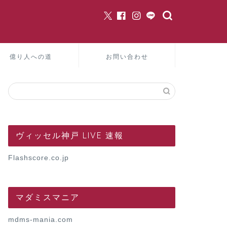
億り人への道
お問い合わせ
ヴィッセル神戸 LIVE 速報
Flashscore.co.jp
マダミスマニア
mdms-mania.com