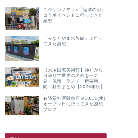
ニジゲンノモリ×『鬼滅の刃』
7
コラボイベントに行ってきた
感想
「みなとやま水族館」に行っ
8
てきた感想
【大塚国際美術館】神戸から
9
日帰りで世界の名画を一気
見！混雑・ランチ・所要時
間・料金まとめ【2026年版】
有隣堂神戸阪急店＠10/11(水)
10
オープン日に行ってきた感想
ブログ