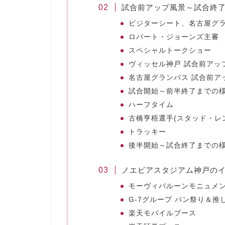
試合前アップ風景～試合終
ビジターシート、名古屋グ
ロバート・ジョーンズ主審
スペシャルトークショー
ヴィッセル神戸 試合前アッ
名古屋グランパス 試合前ア
試合開始～前半終了までの
ハーフタイム
古橋亨梧選手(スタッド・レ
トラッキー
後半開始～試合終了までの
ノエビアスタジアム神戸の
モーヴィバルーンモニュメ
G-7グループ パン祭り＆推
楽天モバイルブース