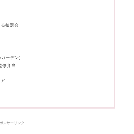
ス
たる抽選会
ー&ガーデン)
監修弁当
イア
ポンサーリンク