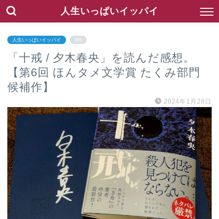
人生いっぱいイッパイ
人生いっぱいイッパイ
PR
「十戒 / 夕木春央」を読んだ感想。
【第6回 ほんタメ文学賞 たくみ部門
候補作】
2024年1月28日