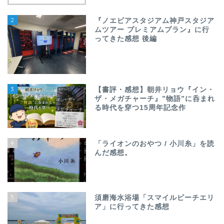
2
『ノエビアスタジアム神戸スタジア
ムツアー プレミアムプラン』に行
ってきた感想 後編
3
【書評・感想】朝井リョウ『イン・
ザ・メガチャーチ』”物語”に呑まれ
る時代を穿つ15周年記念作
4
「ライオンのおやつ / 小川糸」を読
んだ感想。
5
須磨海水浴場「スマイルビーチエリ
ア」に行ってきた感想