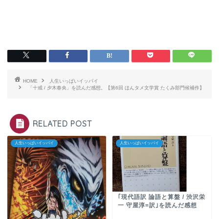
HOME
人生いっぱいイッパイ
「十戒 / 夕木春央」を読んだ感想。【第6回 ほんタメ文学賞 たくみ部門候補作】
RELATED POST
人生いっぱいイッパイ
人生いっぱいイッパイ
｢現代語訳 論語と算盤 / 渋沢栄
一 守屋淳=訳｣を読んだ感想