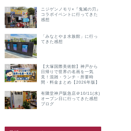
ニジゲンノモリ×『鬼滅の刃』
7
コラボイベントに行ってきた
感想
「みなとやま水族館」に行っ
8
てきた感想
【大塚国際美術館】神戸から
9
日帰りで世界の名画を一気
見！混雑・ランチ・所要時
間・料金まとめ【2026年版】
有隣堂神戸阪急店＠10/11(水)
10
オープン日に行ってきた感想
ブログ