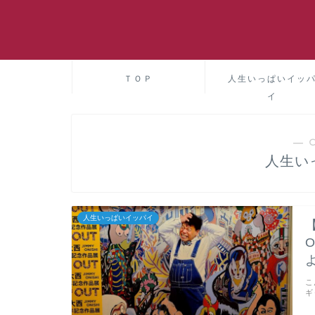
ＴＯＰ
人生いっぱいイッ
イ
― 
人生い
人生いっぱいイッパイ
こ
ギ