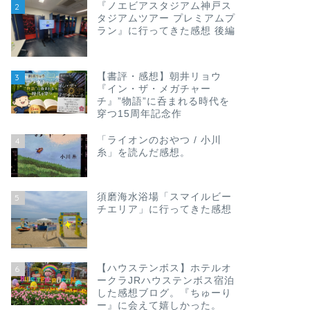
『ノエビアスタジアム神戸ス
2
タジアムツアー プレミアムプ
ラン』に行ってきた感想 後編
【書評・感想】朝井リョウ
3
『イン・ザ・メガチャー
チ』”物語”に呑まれる時代を
穿つ15周年記念作
「ライオンのおやつ / 小川
4
糸」を読んだ感想。
須磨海水浴場「スマイルビー
5
チエリア」に行ってきた感想
【ハウステンボス】ホテルオ
6
ークラJRハウステンボス宿泊
した感想ブログ。『ちゅーり
ー』に会えて嬉しかった。