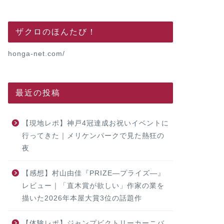
ザクロのほんたび！
honga-net.com/
最近の投稿
【現地レポ】神戸4冠達成お祝いイベントに
行ってきた｜メリケンパークで見た熱狂の
夜
【感想】村山由佳『PRIZE―プライズ―』
レビュー｜「直木賞が欲しい」作家の業を
描いた2026年本屋大賞3位の話題作
【体験レポ】ジャンプビクトリーカーニバ