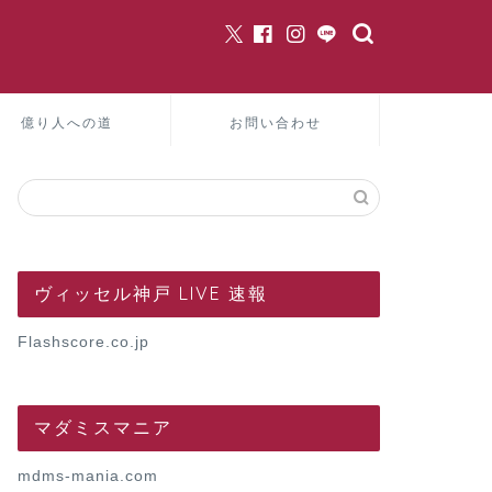
億り人への道
お問い合わせ
ヴィッセル神戸 LIVE 速報
Flashscore.co.jp
マダミスマニア
mdms-mania.com