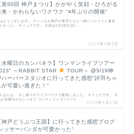
【第50回 神戸まつり】かがやく笑顔・ひろがる
未来・かわらないワクワク ”4年ぶりの開催”
はようございます。 ヴィッセル神戸の選手たちと一緒にパレードに参加
たかった。 キリュウです。 今回は5月28日(日) …
2023年6月3日
【水曜日のカンパネラ】ワンマンライブツアー
023" ～RABBIT STAR
TOUR～ @5/19神
戸ハーバースタジオに行ってきた感想”詩羽ちゃ
んが可愛い過ぎた！”
んばんは。 久し振りのライブハウスで緊張しました。 キリュウです。 今
は"水曜日のカンパネラ ワンマンライブツアー2 …
2023年5月21日
【神戸どうぶつ王国】に行ってきた感想ブログ
”レッサーパンダが可愛かった”