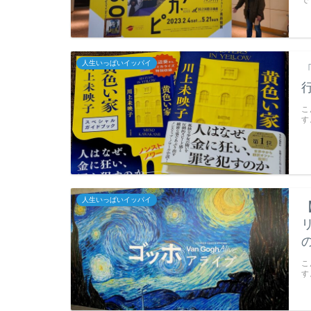
で
人生いっぱいイッパイ
こ
す
人生いっぱいイッパイ
こ
す