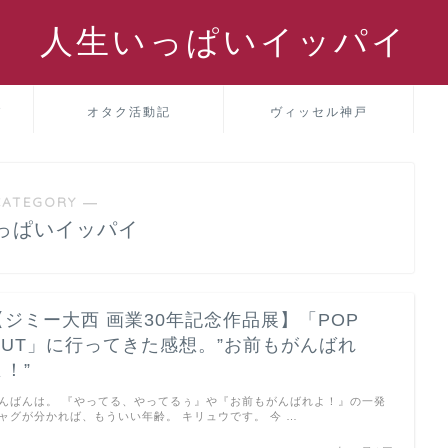
人生いっぱいイッパイ
パ
オタク活動記
ヴィッセル神戸
CATEGORY ―
っぱいイッパイ
【ジミー大西 画業30年記念作品展】「POP
OUT」に行ってきた感想。”お前もがんばれ
よ！”
んばんは。 『やってる、やってるぅ』や『お前もがんばれよ！』の一発
ャグが分かれば、もういい年齢。 キリュウです。 今 …