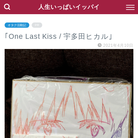
人生いっぱいイッパイ
オタク活動記
PR
｢One Last Kiss / 宇多田ヒカル｣
2021年4月10日