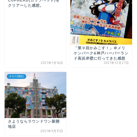
CUPHEAD(カップヘッド)を
クリアーした感想。
「第９回かみこす！」＠メリ
ケンパーク&神戸ハーバーラン
ド高浜岸壁に行ってきた感想
2021年1月16日
2021年12月27日
オタク活動記
さようならラウンドワン新開
地店
2021年3月31日