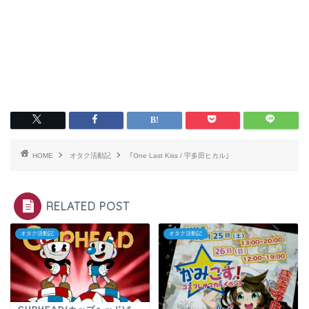
HOME
オタク活動記
｢One Last Kiss / 宇多田ヒカル｣
RELATED POST
オタク活動記
オタク活動記