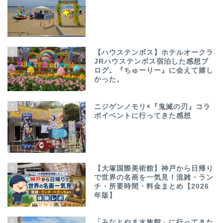
6
【ハウステンボス】ホテルオークラ
JRハウステンボス宿泊した感想ブ
ログ。『ちゅーりー』に会えて嬉し
かった。
7
ニジゲンノモリ×『鬼滅の刃』コラ
ボイベントに行ってきた感想
8
【大塚国際美術館】神戸から日帰り
で世界の名画を一気見！混雑・ラン
チ・所要時間・料金まとめ【2026
年版】
9
「みなとやま水族館」に行ってきた