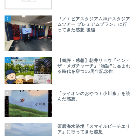
2
『ノエビアスタジアム神戸スタジア
ムツアー プレミアムプラン』に行
ってきた感想 後編
3
【書評・感想】朝井リョウ『イン・
ザ・メガチャーチ』”物語”に呑まれ
る時代を穿つ15周年記念作
4
「ライオンのおやつ / 小川糸」を読
んだ感想。
5
須磨海水浴場「スマイルビーチエリ
ア」に行ってきた感想