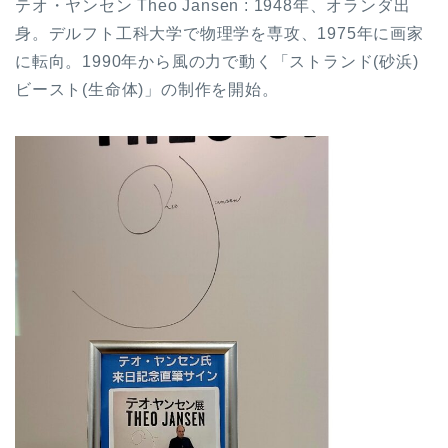
テオ・ヤンセン Theo Jansen : 1948年、オランダ出
身。デルフト工科大学で物理学を専攻、1975年に画家
に転向。1990年から風の力で動く「ストランド(砂浜)
ビースト(生命体)」の制作を開始。