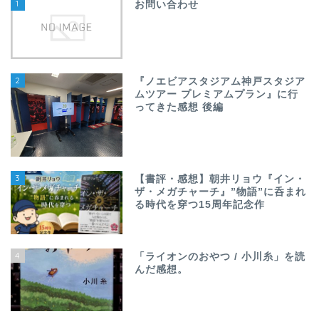
1
お問い合わせ
2
『ノエビアスタジアム神戸スタジア
ムツアー プレミアムプラン』に行
ってきた感想 後編
3
【書評・感想】朝井リョウ『イン・
ザ・メガチャーチ』”物語”に呑まれ
る時代を穿つ15周年記念作
4
「ライオンのおやつ / 小川糸」を読
んだ感想。