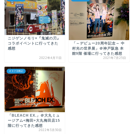
ニジゲンノモリ×『鬼滅の刃』
コラボイベントに行ってきた
「～デビュー20周年記念～ 中
感想
村光の世界展」＠神戸阪急 本
館9階 催場に行ってきた感想
2022年4月11日
2021年7月25日
オタク活動記
「BLEACH EX.」＠大丸ミュ
ージアム<梅田>大丸梅田店15
階に行ってきた感想
2022年3月30日