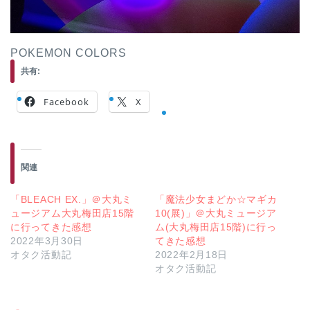
POKEMON COLORS
共有:
Facebook
X
関連
「BLEACH EX.」＠大丸ミ
「魔法少女まどか☆マギカ
ュージアム大丸梅田店15階
10(展)」＠大丸ミュージア
に行ってきた感想
ム(大丸梅田店15階)に行っ
2022年3月30日
てきた感想
オタク活動記
2022年2月18日
オタク活動記