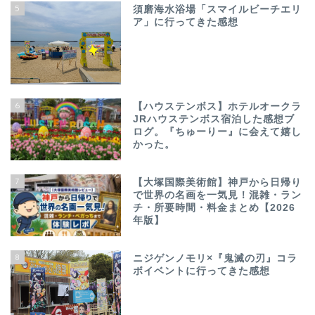
5
須磨海水浴場「スマイルビーチエリ
ア」に行ってきた感想
6
【ハウステンボス】ホテルオークラ
JRハウステンボス宿泊した感想ブ
ログ。『ちゅーりー』に会えて嬉し
かった。
7
【大塚国際美術館】神戸から日帰り
で世界の名画を一気見！混雑・ラン
チ・所要時間・料金まとめ【2026
年版】
8
ニジゲンノモリ×『鬼滅の刃』コラ
ボイベントに行ってきた感想