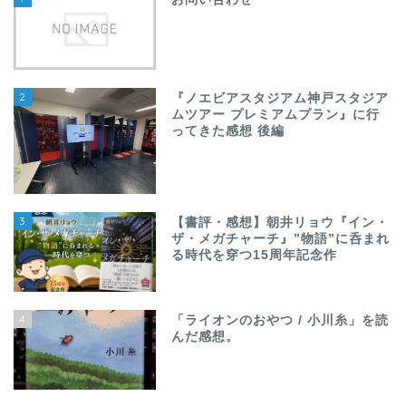
2
『ノエビアスタジアム神戸スタジア
ムツアー プレミアムプラン』に行
ってきた感想 後編
3
【書評・感想】朝井リョウ『イン・
ザ・メガチャーチ』”物語”に呑まれ
る時代を穿つ15周年記念作
4
「ライオンのおやつ / 小川糸」を読
んだ感想。