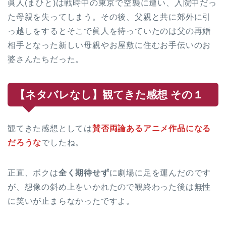
眞人(まひと)は戦時中の東京で空襲に遭い、入院中だっ
た母親を失ってしまう。その後、父親と共に郊外に引
っ越しをするとそこで眞人を待っていたのは父の再婚
相手となった新しい母親やお屋敷に住むお手伝いのお
婆さんたちだった。
【ネタバレなし】観てきた感想 その１
観てきた感想としては
賛否両論あるアニメ作品になる
だろうな
でしたね。
正直、ボクは
全く期待せず
に劇場に足を運んだのです
が、想像の斜め上をいかれたので観終わった後は無性
に笑いが止まらなかったですよ。