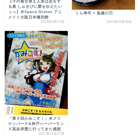
【その着せ替え人形は恋をす
る展 しゅきぴに愛を伝えたい
っっ】＠Space Gratus アニ
くら寿司 × 鬼滅の刃
メイト大阪日本橋別館
2023年5月27日
2020年10月10日
オタク活動記
「第９回かみこす！」＠メリ
ケンパーク&神戸ハーバーラン
ド高浜岸壁に行ってきた感想
2021年12月27日