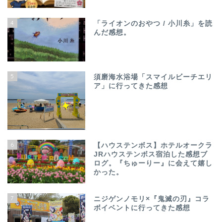
4
「ライオンのおやつ / 小川糸」を読
んだ感想。
5
須磨海水浴場「スマイルビーチエリ
ア」に行ってきた感想
6
【ハウステンボス】ホテルオークラ
JRハウステンボス宿泊した感想ブ
ログ。『ちゅーりー』に会えて嬉し
かった。
7
ニジゲンノモリ×『鬼滅の刃』コラ
ボイベントに行ってきた感想