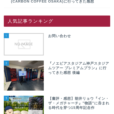
(CARBON COFFEE OSAKA)に行ってきた感想
人気記事ランキング
1
お問い合わせ
2
『ノエビアスタジアム神戸スタジア
ムツアー プレミアムプラン』に行
ってきた感想 後編
3
【書評・感想】朝井リョウ『イン・
ザ・メガチャーチ』”物語”に呑まれ
る時代を穿つ15周年記念作