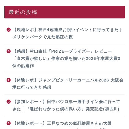
最近の投稿
【現地レポ】神戸4冠達成お祝いイベントに行ってきた｜
メリケンパークで見た熱狂の夜
【感想】村山由佳『PRIZE―プライズ―』レビュー｜
「直木賞が欲しい」作家の業を描いた2026年本屋大賞3
位の話題作
【体験レポ】ジャンプビクトリーカーニバル2026 大阪会
場に行ってきた感想
【参加レポート】田中パウロ淳一選手サイン会に行って
きた｜『選ばれなかった僕の戦い方』発売記念(加古川)
【体験レポート】三戸なつめの似顔絵屋さんin大阪