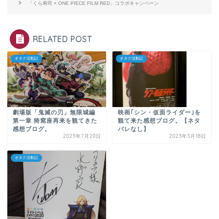
「くら寿司 × ONE PIECE FILM RED」コラボキャンペーン
RELATED POST
オタク活動記
オタク活動記
劇場版「鬼滅の刃」無限城編
映画｢シン・仮面ライダー｣を
第一章 猗窩座再来を観てきた
観て来た感想ブログ。【ネタ
感想ブログ。
バレなし】
2025年7月20日
2023年3月18日
オタク活動記