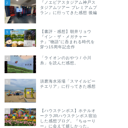
『ノエビアスタジアム神戸ス
2
タジアムツアー プレミアムプ
ラン』に行ってきた感想 後編
【書評・感想】朝井リョウ
3
『イン・ザ・メガチャー
チ』”物語”に呑まれる時代を
穿つ15周年記念作
「ライオンのおやつ / 小川
4
糸」を読んだ感想。
須磨海水浴場「スマイルビー
5
チエリア」に行ってきた感想
【ハウステンボス】ホテルオ
6
ークラJRハウステンボス宿泊
した感想ブログ。『ちゅーり
ー』に会えて嬉しかった。