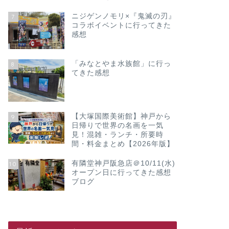
ニジゲンノモリ×『鬼滅の刃』
7
コラボイベントに行ってきた
感想
「みなとやま水族館」に行っ
8
てきた感想
【大塚国際美術館】神戸から
9
日帰りで世界の名画を一気
見！混雑・ランチ・所要時
間・料金まとめ【2026年版】
有隣堂神戸阪急店＠10/11(水)
10
オープン日に行ってきた感想
ブログ