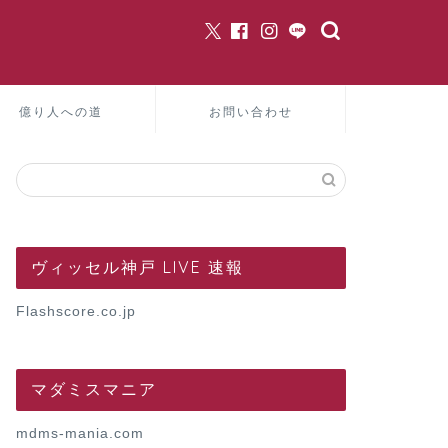
億り人への道
お問い合わせ
ヴィッセル神戸 LIVE 速報
Flashscore.co.jp
マダミスマニア
mdms-mania.com