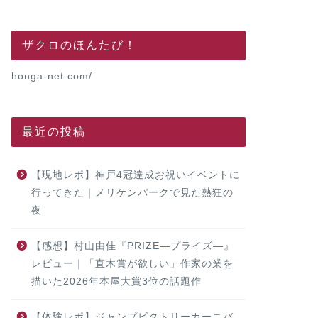
ザクロのほんたび！
honga-net.com/
最近の投稿
【現地レポ】神戸4冠達成お祝いイベントに
行ってきた｜メリケンパークで見た熱狂の
夜
【感想】村山由佳『PRIZE―プライズ―』
レビュー｜「直木賞が欲しい」作家の業を
描いた2026年本屋大賞3位の話題作
【体験レポ】ジャンプビクトリーカーニバ