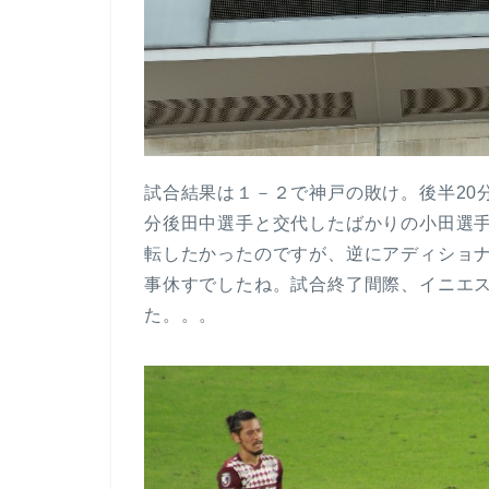
試合結果は１－２で神戸の敗け。後半20
分後田中選手と交代したばかりの小田選
転したかったのですが、逆にアディショ
事休すでしたね。試合終了間際、イニエ
た。。。