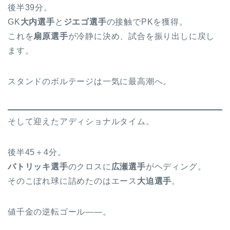
後半39分。
GK
大内選手
と
ジエゴ選手
の接触でPKを獲得。
これを
扇原選手
が冷静に決め、試合を振り出しに戻し
ます。
スタンドのボルテージは一気に最高潮へ。
そして迎えたアディショナルタイム。
後半45＋4分。
パトリッキ選手
のクロスに
広瀬選手
がヘディング。
そのこぼれ球に詰めたのはエース
大迫選手
。
値千金の逆転ゴール――。