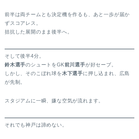
前半は両チームとも決定機を作るも、あと一歩が届か
ずスコアレス。
拮抗した展開のまま後半へ。
そして後半4分。
鈴木選手
のシュートをGK
前川選手
が好セーブ。
しかし、そのこぼれ球を
木下選手
に押し込まれ、広島
が先制。
スタジアムに一瞬、嫌な空気が流れます。
それでも神戸は諦めない。