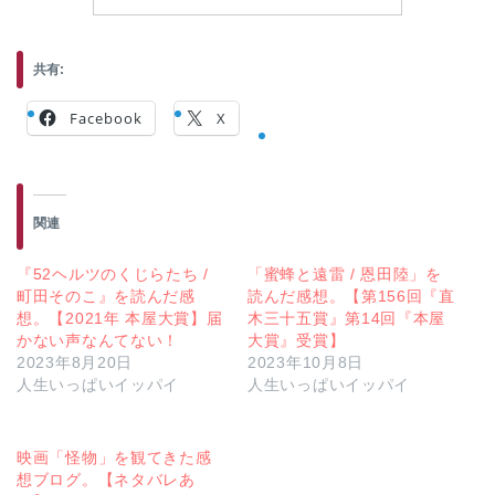
共有:
Facebook
X
関連
『52ヘルツのくじらたち /
「蜜蜂と遠雷 / 恩田陸」を
町田そのこ』を読んだ感
読んだ感想。【第156回『直
想。【2021年 本屋大賞】届
木三十五賞』第14回『本屋
かない声なんてない！
大賞』受賞】
2023年8月20日
2023年10月8日
人生いっぱいイッパイ
人生いっぱいイッパイ
映画「怪物」を観てきた感
想ブログ。【ネタバレあ