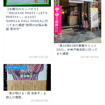
【水曜日のカンパネラ】
「RELEASE PARTY～LET’S
PARTY4～」@11/17
GORILLA HALL OSAKAに行
ってきた感想”詩羽のお悩み相
談 受付中”
「第10回KOBE豚饅サミット
2021」＠神戸南京町に行って
きた感想
2023年12月23日
2021年11月14日
人生いっぱいイッパイ
「夜が明ける / 西 加奈子」を
読んだ感想。
2023年6月10日