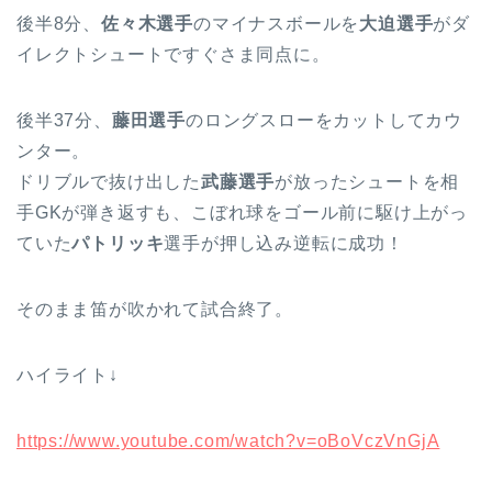
後半8分、
佐々木選手
のマイナスボールを
大迫選手
がダ
イレクトシュートですぐさま同点に。
後半37分、
藤田選手
のロングスローをカットしてカウ
ンター。
ドリブルで抜け出した
武藤選手
が放ったシュートを相
手GKが弾き返すも、こぼれ球をゴール前に駆け上がっ
ていた
パトリッキ
選手が押し込み逆転に成功！
そのまま笛が吹かれて試合終了。
ハイライト↓
https://www.youtube.com/watch?v=oBoVczVnGjA