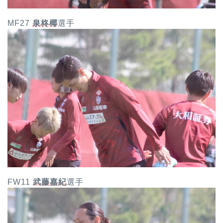
MF27
泉柊椰
選手
FW11
武藤嘉紀
選手