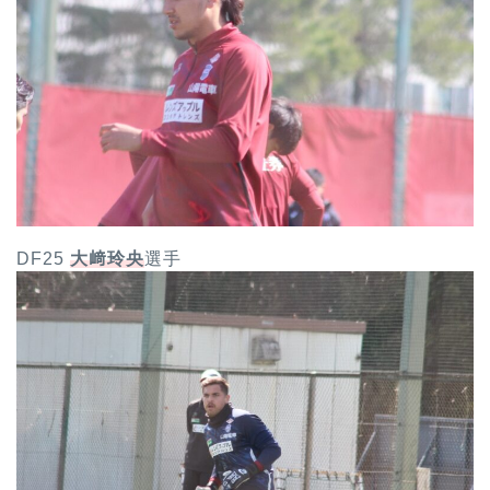
DF25
大﨑玲央
選手