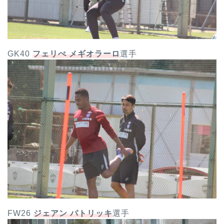
GK40
フェリぺ メギオラーロ
選手
FW26
ジェアン パトリッキ
選手