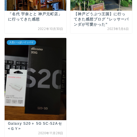
「名代 宇奈とと 神戸元町店」
【神戸どうぶつ王国】に行っ
に行ってきた感想
てきた感想ブログ ”レッサーパ
ンダが可愛かった”
2022年10月30日
2023年5月6日
人生いっぱいイッパイ
Galaxy S20＋ 5G SC-52Aセ
<ＧＹ>
2020年11月28日