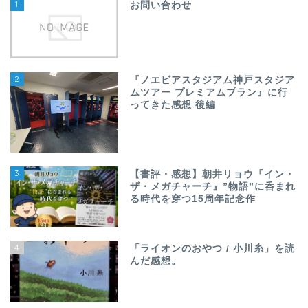
1
お問い合わせ
2
『ノエビアスタジアム神戸スタジア
ムツアー プレミアムプラン』に行
ってきた感想 後編
3
【書評・感想】朝井リョウ『イン・
ザ・メガチャーチ』”物語”に呑まれ
る時代を穿つ15周年記念作
4
「ライオンのおやつ / 小川糸」を読
んだ感想。