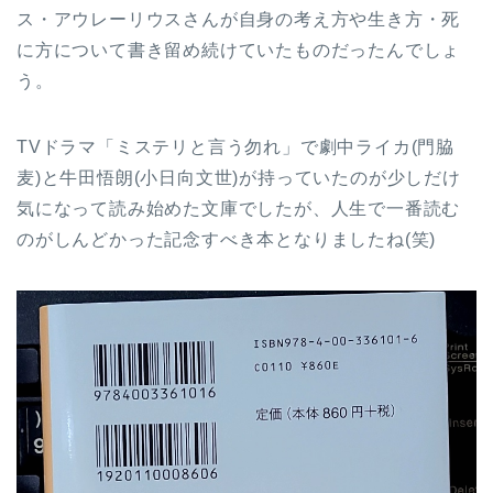
ス・アウレーリウスさんが自身の考え方や生き方・死
に方について書き留め続けていたものだったんでしょ
う。
TVドラマ「ミステリと言う勿れ」で劇中ライカ(門脇
麦)と牛田悟朗(小日向文世)が持っていたのが少しだけ
気になって読み始めた文庫でしたが、人生で一番読む
のがしんどかった記念すべき本となりましたね(笑)