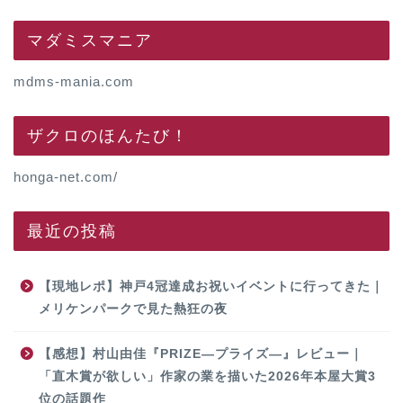
マダミスマニア
mdms-mania.com
ザクロのほんたび！
honga-net.com/
最近の投稿
【現地レポ】神戸4冠達成お祝いイベントに行ってきた｜
メリケンパークで見た熱狂の夜
【感想】村山由佳『PRIZE―プライズ―』レビュー｜
「直木賞が欲しい」作家の業を描いた2026年本屋大賞3
位の話題作