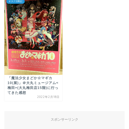
オタク活動記
「魔法少女まどか☆マギカ
10(展)」＠大丸ミュージアム<
梅田>(大丸梅田店15階)に行っ
てきた感想
2022年2月18日
スポンサーリンク