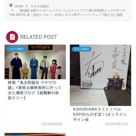
HOME
オタク活動記
『劇場版 仮面ライダーリバイス バトルファミリア / 暴太郎戦隊ドンブラザーズ
THE MOVIE 新・初恋ヒーロー』＠OSシネマズ神戸ハーバーランドで観てきた感想
RELATED POST
オタク活動記
オタク活動記
映画『鬼太郎誕生 ゲゲゲの
謎』×東映太秦映画村に行って
きた感想ブログ【超難解の妖
怪ラリー】
KADOKAWAライトノベル
EXPO(らのすぽ！)オンライン
サイン会
2024年6月8日
2021年3月21日