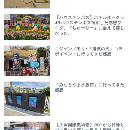
6
【ハウステンボス】ホテルオークラ
JRハウステンボス宿泊した感想ブ
ログ。『ちゅーりー』に会えて嬉し
かった。
7
ニジゲンノモリ×『鬼滅の刃』コラ
ボイベントに行ってきた感想
8
「みなとやま水族館」に行ってきた
感想
9
【大塚国際美術館】神戸から日帰り