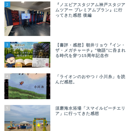
2
『ノエビアスタジアム神戸スタジア
ムツアー プレミアムプラン』に行
ってきた感想 後編
3
【書評・感想】朝井リョウ『イン・
ザ・メガチャーチ』”物語”に呑まれ
る時代を穿つ15周年記念作
4
「ライオンのおやつ / 小川糸」を読
んだ感想。
5
須磨海水浴場「スマイルビーチエリ
ア」に行ってきた感想