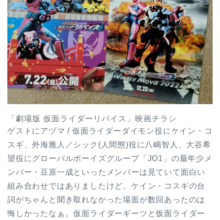
「劇場版 仮面ライダーリバイス」映画チラシ
ゲストにアヅマ / 仮面ライダーダイモン役にケイン・コ
スギ、外海雅人／シック(人間態)役に八嶋智人、大谷希
望役にグローバルボーイズグループ「JO1」の最年少メ
ンバー・豆原一成といったメンバーは見ていて面白い
組み合わせではありましたけど。ケイン・コスギの台
詞がちゃんと聞き取れなかった場面が数回あったのは
悔しかったなぁ。仮面ライダーギーツと仮面ライダー