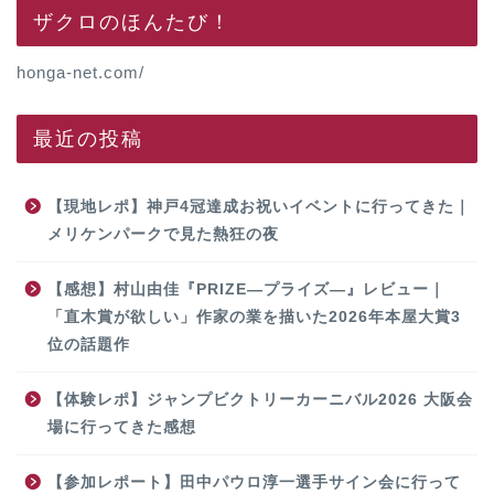
ザクロのほんたび！
honga-net.com/
最近の投稿
【現地レポ】神戸4冠達成お祝いイベントに行ってきた｜
メリケンパークで見た熱狂の夜
【感想】村山由佳『PRIZE―プライズ―』レビュー｜
「直木賞が欲しい」作家の業を描いた2026年本屋大賞3
位の話題作
【体験レポ】ジャンプビクトリーカーニバル2026 大阪会
場に行ってきた感想
【参加レポート】田中パウロ淳一選手サイン会に行って