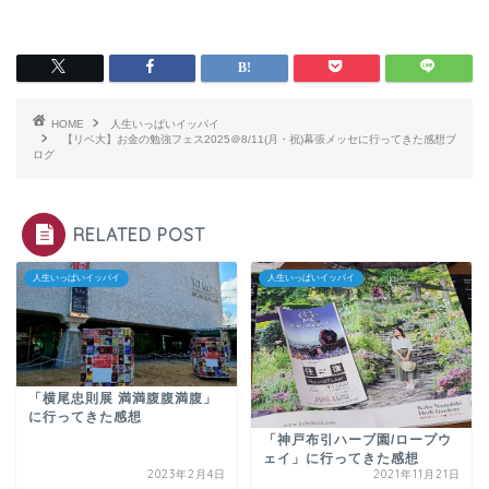
HOME
人生いっぱいイッパイ
【リベ大】お金の勉強フェス2025＠8/11(月・祝)幕張メッセに行ってきた感想ブ
ログ
RELATED POST
人生いっぱいイッパイ
人生いっぱいイッパイ
「横尾忠則展 満満腹腹満腹」
に行ってきた感想
「神戸布引ハーブ園/ロープウ
ェイ」に行ってきた感想
2023年2月4日
2021年11月21日