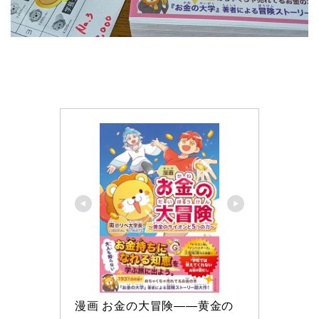
漫画 お金の大冒険――黄金の