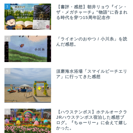
3
【書評・感想】朝井リョウ『イン・
ザ・メガチャーチ』”物語”に呑まれ
る時代を穿つ15周年記念作
4
「ライオンのおやつ / 小川糸」を読
んだ感想。
5
須磨海水浴場「スマイルビーチエリ
ア」に行ってきた感想
6
【ハウステンボス】ホテルオークラ
JRハウステンボス宿泊した感想ブ
ログ。『ちゅーりー』に会えて嬉し
かった。