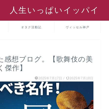
人生いっぱいイッパイ
パ
オタク活動記
ヴィッセル神戸
た感想ブログ。【歌舞伎の美
く傑作】
2025年7月17日
/
2025年7月18日