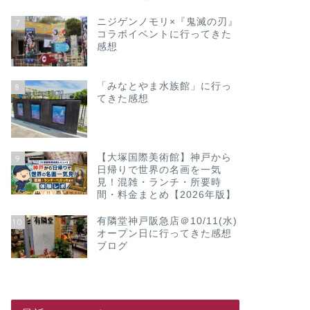
ニジゲンノモリ×『鬼滅の刃』
7
コラボイベントに行ってきた
感想
「みなとやま水族館」に行っ
8
てきた感想
【大塚国際美術館】神戸から
9
日帰りで世界の名画を一気
見！混雑・ランチ・所要時
間・料金まとめ【2026年版】
有隣堂神戸阪急店＠10/11(水)
10
オープン日に行ってきた感想
ブログ