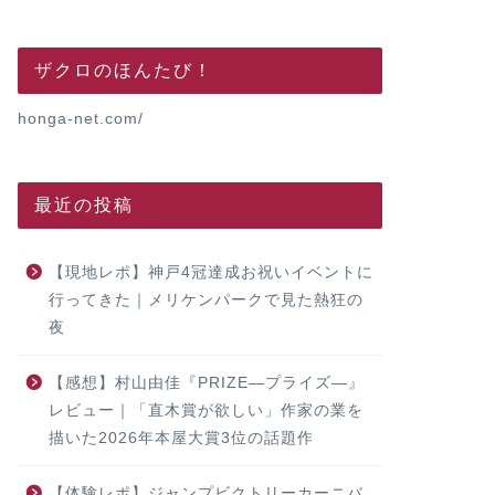
ザクロのほんたび！
honga-net.com/
最近の投稿
【現地レポ】神戸4冠達成お祝いイベントに
行ってきた｜メリケンパークで見た熱狂の
夜
【感想】村山由佳『PRIZE―プライズ―』
レビュー｜「直木賞が欲しい」作家の業を
描いた2026年本屋大賞3位の話題作
【体験レポ】ジャンプビクトリーカーニバ