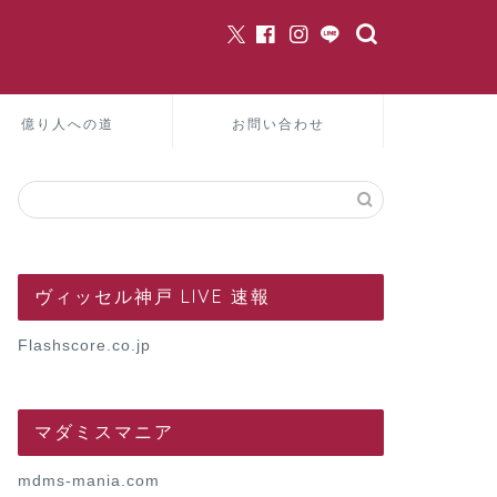
億り人への道
お問い合わせ
ヴィッセル神戸 LIVE 速報
Flashscore.co.jp
マダミスマニア
mdms-mania.com