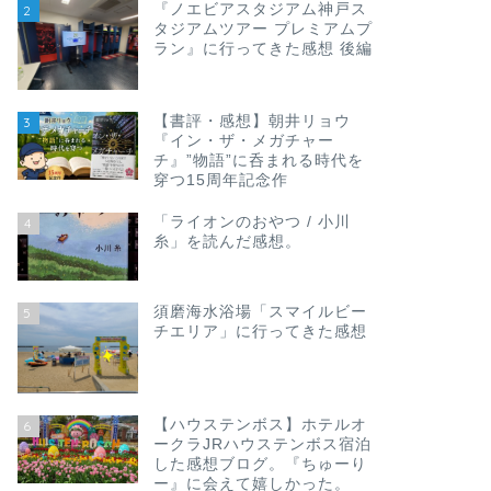
『ノエビアスタジアム神戸ス
2
タジアムツアー プレミアムプ
ラン』に行ってきた感想 後編
【書評・感想】朝井リョウ
3
『イン・ザ・メガチャー
チ』”物語”に呑まれる時代を
穿つ15周年記念作
「ライオンのおやつ / 小川
4
糸」を読んだ感想。
須磨海水浴場「スマイルビー
5
チエリア」に行ってきた感想
【ハウステンボス】ホテルオ
6
ークラJRハウステンボス宿泊
した感想ブログ。『ちゅーり
ー』に会えて嬉しかった。