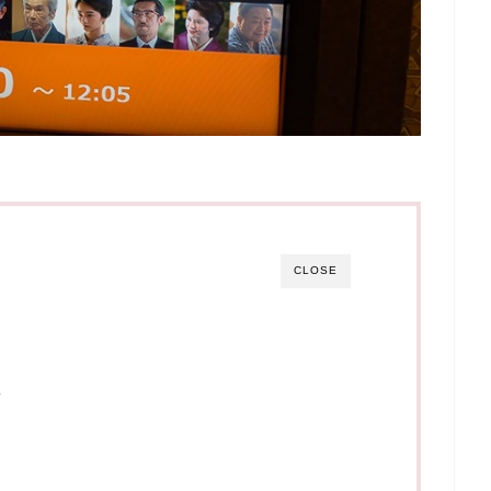
CLOSE
想