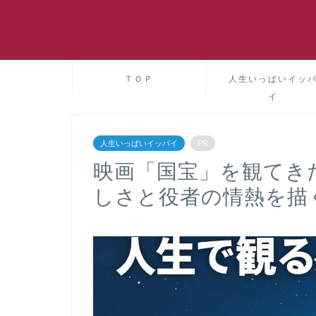
ＴＯＰ
人生いっぱいイッ
イ
人生いっぱいイッパイ
PR
映画「国宝」を観てき
しさと役者の情熱を描