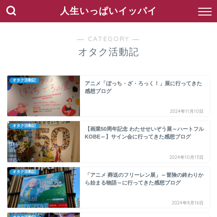
人生いっぱいイッパイ
― CATEGORY ―
オタク活動記
オタク活動記
アニメ「ぼっち・ざ・ろっく！」展に行ってきた
感想ブログ
2024年11月10日
オタク活動記
【画業50周年記念 わたせせいぞう展～ハートフル
KOBE～】サイン会に行ってきた感想ブログ
2024年10月13日
オタク活動記
「アニメ 葬送のフリーレン展」～冒険の終わりか
ら始まる物語～に行ってきた感想ブログ
2024年8月16日