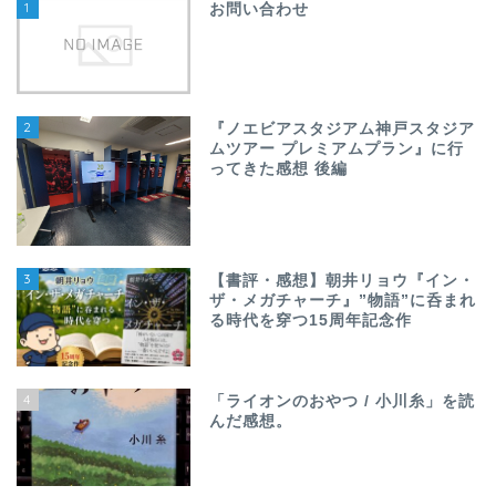
1
お問い合わせ
2
『ノエビアスタジアム神戸スタジア
ムツアー プレミアムプラン』に行
ってきた感想 後編
3
【書評・感想】朝井リョウ『イン・
ザ・メガチャーチ』”物語”に呑まれ
る時代を穿つ15周年記念作
4
「ライオンのおやつ / 小川糸」を読
んだ感想。