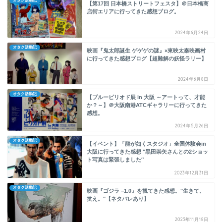
オタク活動記
【第17回 日本橋ストリートフェスタ】＠日本橋商
店街エリアに行ってきた感想ブログ。
2024年6月24日
オタク活動記
映画『鬼太郎誕生 ゲゲゲの謎』×東映太秦映画村
に行ってきた感想ブログ【超難解の妖怪ラリー】
2024年6月8日
オタク活動記
【ブルーピリオド展 in 大阪 ～アートって、才能
か？～】＠大阪南港ATCギャラリーに行ってきた
感想。
2024年5月26日
オタク活動記
【イベント】「龍が如くスタジオ」全国体験会in
大阪に行ってきた感想 ″黒田崇矢さんとの2ショッ
ト写真は緊張しました″
2023年12月31日
オタク活動記
映画『ゴジラ −1.0』を観てきた感想。"生きて、
抗え。"【ネタバレあり】
2023年11月18日