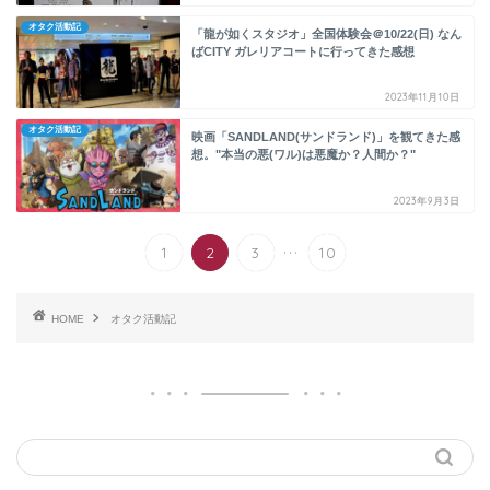
オタク活動記
「龍が如くスタジオ」全国体験会＠10/22(日) なん
ばCITY ガレリアコートに行ってきた感想
2023年11月10日
オタク活動記
映画「SANDLAND(サンドランド)」を観てきた感
想。"本当の悪(ワル)は悪魔か？人間か？"
2023年9月3日
...
1
2
3
10
HOME
オタク活動記