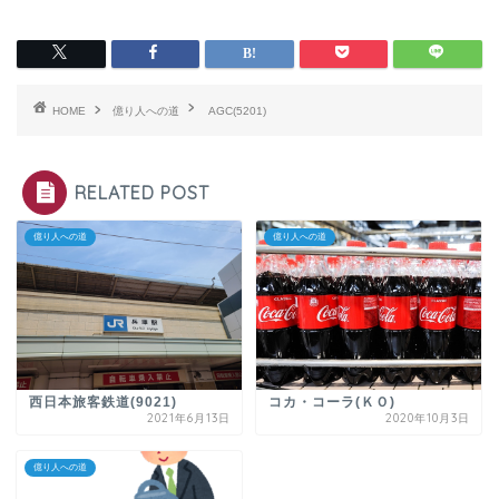
HOME
億り人への道
AGC(5201)
RELATED POST
億り人への道
億り人への道
西日本旅客鉄道(9021)
コカ・コーラ(ＫＯ)
2021年6月13日
2020年10月3日
億り人への道