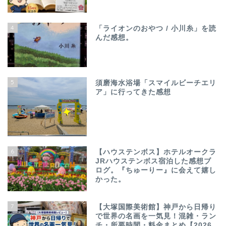
4
「ライオンのおやつ / 小川糸」を読
んだ感想。
5
須磨海水浴場「スマイルビーチエリ
ア」に行ってきた感想
6
【ハウステンボス】ホテルオークラ
JRハウステンボス宿泊した感想ブ
ログ。『ちゅーりー』に会えて嬉し
かった。
7
【大塚国際美術館】神戸から日帰り
で世界の名画を一気見！混雑・ラン
チ・所要時間・料金まとめ【2026