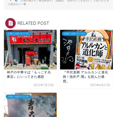
『人魚が逃げた / 青山美智子』【感想】「自分らしく生きたい」と思ったとき
に読みたい一冊
RELATED POST
人生いっぱいイッパイ
人生いっぱいイッパイ
神戸の中華そば「もっこす兵
『半沢直樹 アルルカンと道化
庫店」にいってきた感想
師 / 池井戸 潤』を読んだ感
想。
2022年7月25日
2021年6月27日
人生いっぱいイッパイ