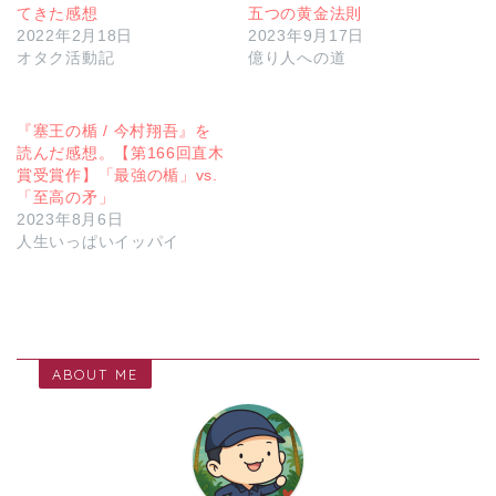
てきた感想
五つの黄金法則
2022年2月18日
2023年9月17日
オタク活動記
億り人への道
『塞王の楯 / 今村翔吾』を
読んだ感想。【第166回直木
賞受賞作】「最強の楯」vs.
「至高の矛」
2023年8月6日
人生いっぱいイッパイ
ABOUT ME