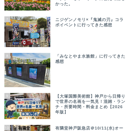
かった。
7
ニジゲンノモリ×『鬼滅の刃』コラ
ボイベントに行ってきた感想
8
「みなとやま水族館」に行ってきた
感想
9
【大塚国際美術館】神戸から日帰り
で世界の名画を一気見！混雑・ラン
チ・所要時間・料金まとめ【2026
年版】
10
有隣堂神戸阪急店＠10/11(水)オー