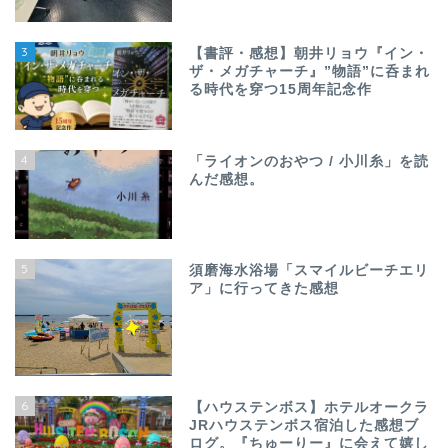
3
【書評・感想】朝井リョウ『イン・
ザ・メガチャーチ』”物語”に呑まれ
る時代を穿つ15周年記念作
4
「ライオンのおやつ / 小川糸」を読
んだ感想。
5
須磨海水浴場「スマイルビーチエリ
ア」に行ってきた感想
6
【ハウステンボス】ホテルオークラ
JRハウステンボス宿泊した感想ブ
ログ。『ちゅーりー』に会えて嬉し