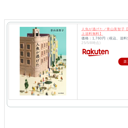
人魚が逃げた／青山美智子【1
上送料無料】
価格：1,760円（税込、送料
25/5/8時点)
楽