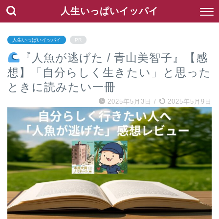
人生いっぱいイッパイ
人生いっぱいイッパイ
PR
『人魚が逃げた / 青山美智子』【感
想】「自分らしく生きたい」と思った
ときに読みたい一冊
2025年5月3日
/
2025年5月9日