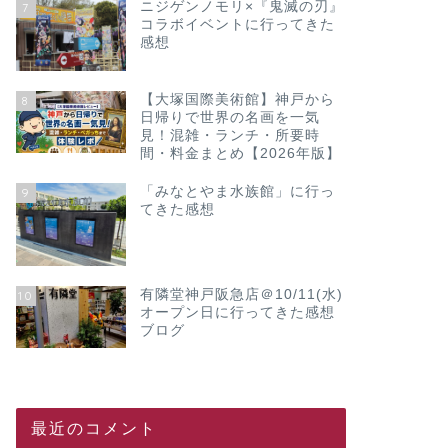
ニジゲンノモリ×『鬼滅の刃』
7
コラボイベントに行ってきた
感想
【大塚国際美術館】神戸から
8
日帰りで世界の名画を一気
見！混雑・ランチ・所要時
間・料金まとめ【2026年版】
「みなとやま水族館」に行っ
9
てきた感想
有隣堂神戸阪急店＠10/11(水)
10
オープン日に行ってきた感想
ブログ
最近のコメント