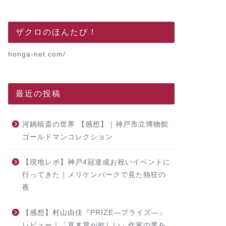
ザクロのほんたび！
honga-net.com/
最近の投稿
河鍋暁斎の世界 【感想】｜神戸市立博物館
ゴールドマンコレクション
【現地レポ】神戸4冠達成お祝いイベントに
行ってきた｜メリケンパークで見た熱狂の
夜
【感想】村山由佳『PRIZE―プライズ―』
レビュー｜「直木賞が欲しい」作家の業を