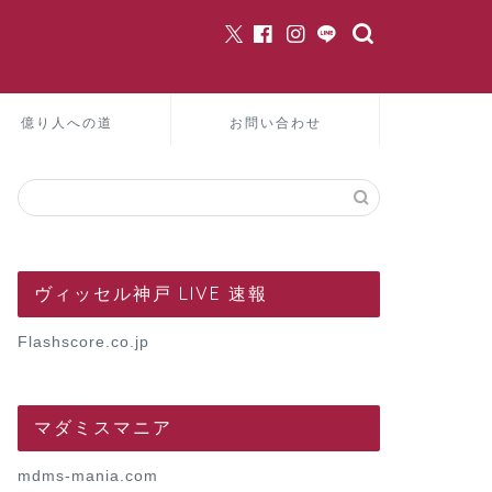
億り人への道
お問い合わせ
ヴィッセル神戸 LIVE 速報
Flashscore.co.jp
マダミスマニア
mdms-mania.com