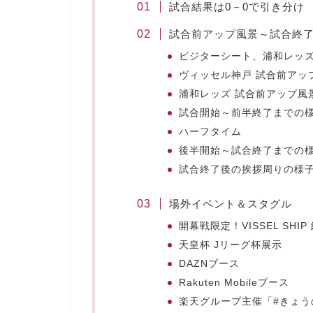
試合結果は0－0で引き分け
試合前アップ風景～試合終
ビジターシート、浦和レッ
ヴィッセル神戸 試合前アッ
浦和レッズ 試合前アップ風
試合開始～前半終了までの
ハーフタイム
後半開始～試合終了までの
試合終了後の挨拶周りの様
場外イベント＆スタグル
開幕戦限定！VISSEL SHI
天皇杯 Jリーグ杯展示
DAZNブース
Rakuten Mobileブース
楽天グループ主催「#きょう