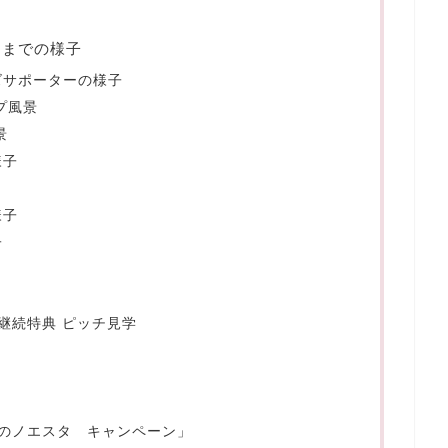
了までの様子
ズサポーターの様子
プ風景
景
様子
様子
子
P 継続特典 ピッチ見学
のノエスタ キャンペーン」