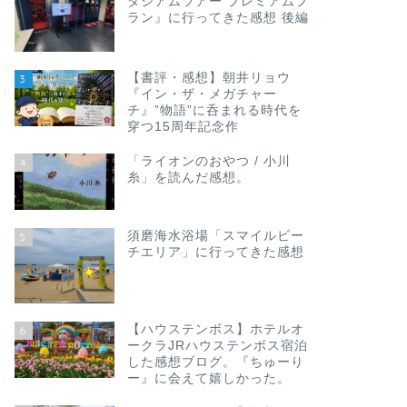
タジアムツアー プレミアムプ
ラン』に行ってきた感想 後編
【書評・感想】朝井リョウ
3
『イン・ザ・メガチャー
チ』”物語”に呑まれる時代を
穿つ15周年記念作
「ライオンのおやつ / 小川
4
糸」を読んだ感想。
須磨海水浴場「スマイルビー
5
チエリア」に行ってきた感想
【ハウステンボス】ホテルオ
6
ークラJRハウステンボス宿泊
した感想ブログ。『ちゅーり
ー』に会えて嬉しかった。