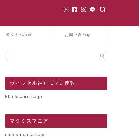
億り人への道
お問い合わせ
ヴィッセル神戸 LIVE 速報
Flashscore.co.jp
マダミスマニア
mdms-mania.com