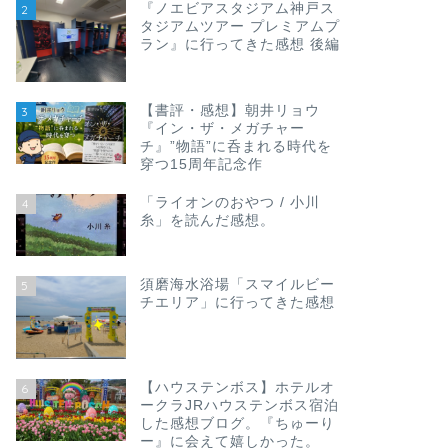
『ノエビアスタジアム神戸ス
2
タジアムツアー プレミアムプ
ラン』に行ってきた感想 後編
【書評・感想】朝井リョウ
3
『イン・ザ・メガチャー
チ』”物語”に呑まれる時代を
穿つ15周年記念作
「ライオンのおやつ / 小川
4
糸」を読んだ感想。
須磨海水浴場「スマイルビー
5
チエリア」に行ってきた感想
【ハウステンボス】ホテルオ
6
ークラJRハウステンボス宿泊
した感想ブログ。『ちゅーり
ー』に会えて嬉しかった。