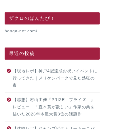
ザクロのほんたび！
honga-net.com/
最近の投稿
【現地レポ】神戸4冠達成お祝いイベントに
行ってきた｜メリケンパークで見た熱狂の
夜
【感想】村山由佳『PRIZE―プライズ―』
レビュー｜「直木賞が欲しい」作家の業を
描いた2026年本屋大賞3位の話題作
【体験レポ】ジャンプビクトリーカーニバ