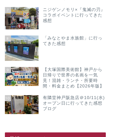
ニジゲンノモリ×『鬼滅の刃』
7
コラボイベントに行ってきた
感想
「みなとやま水族館」に行っ
8
てきた感想
【大塚国際美術館】神戸から
9
日帰りで世界の名画を一気
見！混雑・ランチ・所要時
間・料金まとめ【2026年版】
有隣堂神戸阪急店＠10/11(水)
10
オープン日に行ってきた感想
ブログ