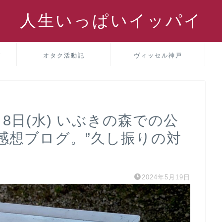
人生いっぱいイッパイ
パ
オタク活動記
ヴィッセル神戸
8日(水) いぶきの森での公
感想ブログ。”久し振りの対
2024年5月19日