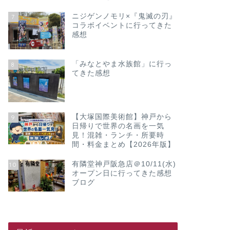
ニジゲンノモリ×『鬼滅の刃』
7
コラボイベントに行ってきた
感想
「みなとやま水族館」に行っ
8
てきた感想
【大塚国際美術館】神戸から
9
日帰りで世界の名画を一気
見！混雑・ランチ・所要時
間・料金まとめ【2026年版】
有隣堂神戸阪急店＠10/11(水)
10
オープン日に行ってきた感想
ブログ