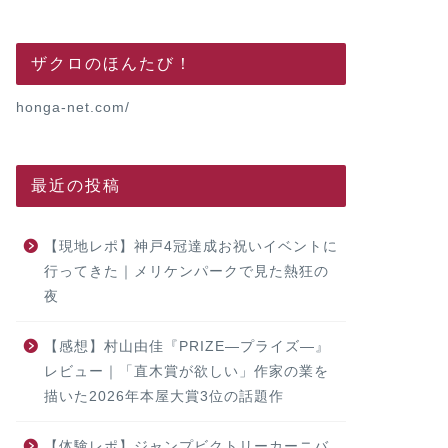
ザクロのほんたび！
honga-net.com/
最近の投稿
【現地レポ】神戸4冠達成お祝いイベントに
行ってきた｜メリケンパークで見た熱狂の
夜
【感想】村山由佳『PRIZE―プライズ―』
レビュー｜「直木賞が欲しい」作家の業を
描いた2026年本屋大賞3位の話題作
【体験レポ】ジャンプビクトリーカーニバ