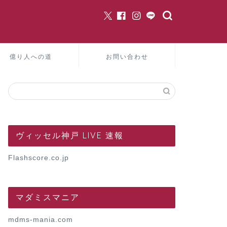
億り人への道
お問い合わせ
ヴィッセル神戸 LIVE 速報
Flashscore.co.jp
マダミスマニア
mdms-mania.com