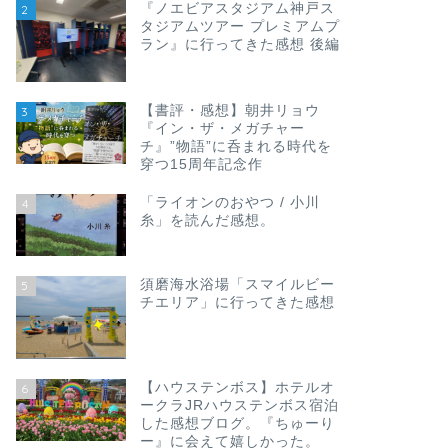
『ノエビアスタジアム神戸ス
2
タジアムツアー プレミアムプ
ラン』に行ってきた感想 後編
【書評・感想】朝井リョウ
3
『イン・ザ・メガチャー
チ』”物語”に呑まれる時代を
穿つ15周年記念作
「ライオンのおやつ / 小川
4
糸」を読んだ感想。
須磨海水浴場「スマイルビー
5
チエリア」に行ってきた感想
【ハウステンボス】ホテルオ
6
ークラJRハウステンボス宿泊
した感想ブログ。『ちゅーり
ー』に会えて嬉しかった。