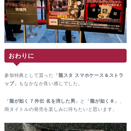
おわりに
参加特典として貰った『
龍スタ スマホケース＆ストラ
ップ
』もなかなか良い感じでした。
『
龍が如く 7 外伝 名を消した男
』と『
龍が如く８
』、
両タイトルの発売を楽しみに待ちたいと思います。