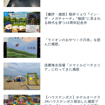
3
【書評・感想】朝井リョウ『イン・
ザ・メガチャーチ』”物語”に呑まれ
る時代を穿つ15周年記念作
4
「ライオンのおやつ / 小川糸」を読
んだ感想。
5
須磨海水浴場「スマイルビーチエリ
ア」に行ってきた感想
6
【ハウステンボス】ホテルオークラ
JRハウステンボス宿泊した感想ブ