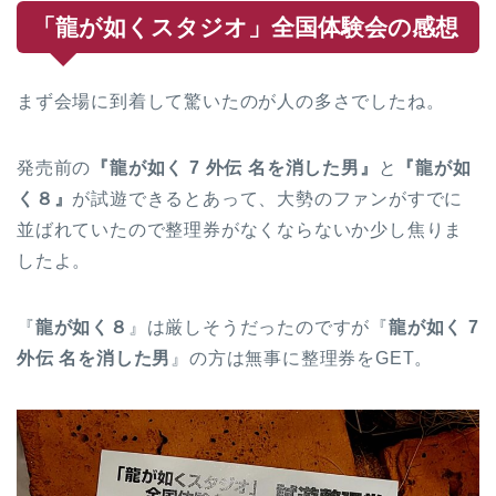
「龍が如くスタジオ」全国体験会の感想
まず会場に到着して驚いたのが人の多さでしたね。
発売前の
『龍が如く 7 外伝 名を消した男』
と
『龍が如
く８』
が試遊できるとあって、大勢のファンがすでに
並ばれていたので整理券がなくならないか少し焦りま
したよ。
『
龍が如く８
』は厳しそうだったのですが『
龍が如く 7
外伝 名を消した男
』の方は無事に整理券をGET。