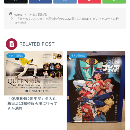
HOME
オタク活動記
「龍が如くスタジオ」全国体験会＠10/22(日) なんばCITY ガレリアコートに行
ってきた感想
RELATED POST
オタク活動記
オタク活動記
「QUEEN50周年展」＠大丸
梅田店13階特設会場に行って
きた感想