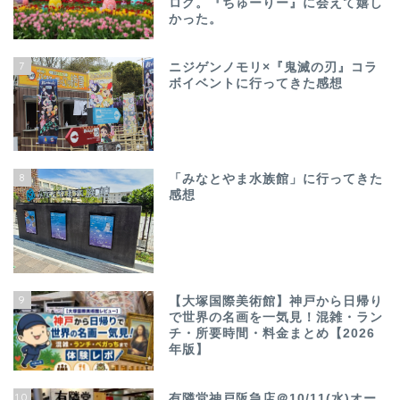
ログ。『ちゅーりー』に会えて嬉し
かった。
7
ニジゲンノモリ×『鬼滅の刃』コラ
ボイベントに行ってきた感想
8
「みなとやま水族館」に行ってきた
感想
9
【大塚国際美術館】神戸から日帰り
で世界の名画を一気見！混雑・ラン
チ・所要時間・料金まとめ【2026
年版】
10
有隣堂神戸阪急店＠10/11(水)オー